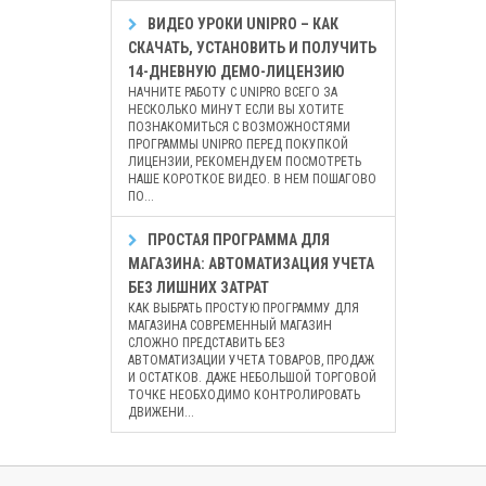
ВИДЕО УРОКИ UNIPRO – КАК
СКАЧАТЬ, УСТАНОВИТЬ И ПОЛУЧИТЬ
14-ДНЕВНУЮ ДЕМО-ЛИЦЕНЗИЮ
НАЧНИТЕ РАБОТУ С UNIPRO ВСЕГО ЗА
НЕСКОЛЬКО МИНУТ ЕСЛИ ВЫ ХОТИТЕ
ПОЗНАКОМИТЬСЯ С ВОЗМОЖНОСТЯМИ
ПРОГРАММЫ UNIPRO ПЕРЕД ПОКУПКОЙ
ЛИЦЕНЗИИ, РЕКОМЕНДУЕМ ПОСМОТРЕТЬ
НАШЕ КОРОТКОЕ ВИДЕО. В НЕМ ПОШАГОВО
ПО...
ПРОСТАЯ ПРОГРАММА ДЛЯ
МАГАЗИНА: АВТОМАТИЗАЦИЯ УЧЕТА
БЕЗ ЛИШНИХ ЗАТРАТ
КАК ВЫБРАТЬ ПРОСТУЮ ПРОГРАММУ ДЛЯ
МАГАЗИНА СОВРЕМЕННЫЙ МАГАЗИН
СЛОЖНО ПРЕДСТАВИТЬ БЕЗ
АВТОМАТИЗАЦИИ УЧЕТА ТОВАРОВ, ПРОДАЖ
И ОСТАТКОВ. ДАЖЕ НЕБОЛЬШОЙ ТОРГОВОЙ
ТОЧКЕ НЕОБХОДИМО КОНТРОЛИРОВАТЬ
ДВИЖЕНИ...