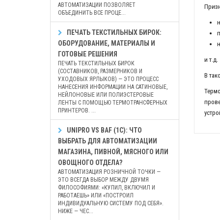
АВТОМАТИЗАЦИИ ПОЗВОЛЯЕТ
Призн
ОБЪЕДИНИТЬ ВСЕ ПРОЦЕ...
н
ПЕЧАТЬ ТЕКСТИЛЬНЫХ БИРОК:
п
ОБОРУДОВАНИЕ, МАТЕРИАЛЫ И
н
ГОТОВЫЕ РЕШЕНИЯ
и т.д.
ПЕЧАТЬ ТЕКСТИЛЬНЫХ БИРОК
(СОСТАВНИКОВ, РАЗМЕРНИКОВ И
В так
УХОДОВЫХ ЯРЛЫКОВ) — ЭТО ПРОЦЕСС
НАНЕСЕНИЯ ИНФОРМАЦИИ НА САТИНОВЫЕ,
Термо
НЕЙЛОНОВЫЕ ИЛИ ПОЛИЭСТЕРОВЫЕ
прове
ЛЕНТЫ С ПОМОЩЬЮ ТЕРМОТРАНСФЕРНЫХ
ПРИНТЕРОВ. ...
устро
UNIPRO VS BAF (1С): ЧТО
ВЫБРАТЬ ДЛЯ АВТОМАТИЗАЦИИ
МАГАЗИНА, ПИВНОЙ, МЯСНОГО ИЛИ
ОВОЩНОГО ОТДЕЛА?
АВТОМАТИЗАЦИЯ РОЗНИЧНОЙ ТОЧКИ —
ЭТО ВСЕГДА ВЫБОР МЕЖДУ ДВУМЯ
ФИЛОСОФИЯМИ: «КУПИЛ, ВКЛЮЧИЛ И
РАБОТАЕШЬ» ИЛИ «ПОСТРОИЛ
ИНДИВИДУАЛЬНУЮ СИСТЕМУ ПОД СЕБЯ».
НИЖЕ — ЧЕС...