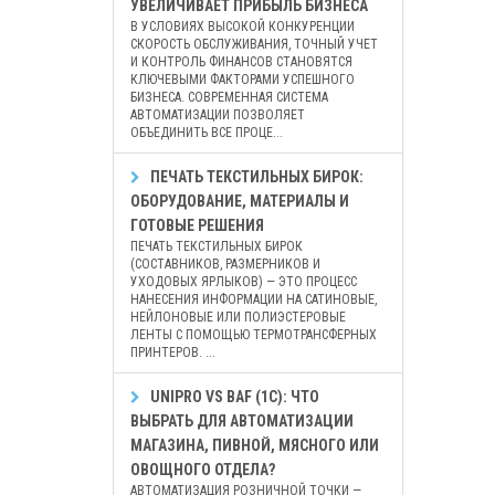
УВЕЛИЧИВАЕТ ПРИБЫЛЬ БИЗНЕСА
В УСЛОВИЯХ ВЫСОКОЙ КОНКУРЕНЦИИ
СКОРОСТЬ ОБСЛУЖИВАНИЯ, ТОЧНЫЙ УЧЕТ
И КОНТРОЛЬ ФИНАНСОВ СТАНОВЯТСЯ
КЛЮЧЕВЫМИ ФАКТОРАМИ УСПЕШНОГО
БИЗНЕСА. СОВРЕМЕННАЯ СИСТЕМА
АВТОМАТИЗАЦИИ ПОЗВОЛЯЕТ
ОБЪЕДИНИТЬ ВСЕ ПРОЦЕ...
ПЕЧАТЬ ТЕКСТИЛЬНЫХ БИРОК:
ОБОРУДОВАНИЕ, МАТЕРИАЛЫ И
ГОТОВЫЕ РЕШЕНИЯ
ПЕЧАТЬ ТЕКСТИЛЬНЫХ БИРОК
(СОСТАВНИКОВ, РАЗМЕРНИКОВ И
УХОДОВЫХ ЯРЛЫКОВ) — ЭТО ПРОЦЕСС
НАНЕСЕНИЯ ИНФОРМАЦИИ НА САТИНОВЫЕ,
НЕЙЛОНОВЫЕ ИЛИ ПОЛИЭСТЕРОВЫЕ
ЛЕНТЫ С ПОМОЩЬЮ ТЕРМОТРАНСФЕРНЫХ
ПРИНТЕРОВ. ...
UNIPRO VS BAF (1С): ЧТО
ВЫБРАТЬ ДЛЯ АВТОМАТИЗАЦИИ
МАГАЗИНА, ПИВНОЙ, МЯСНОГО ИЛИ
ОВОЩНОГО ОТДЕЛА?
АВТОМАТИЗАЦИЯ РОЗНИЧНОЙ ТОЧКИ —