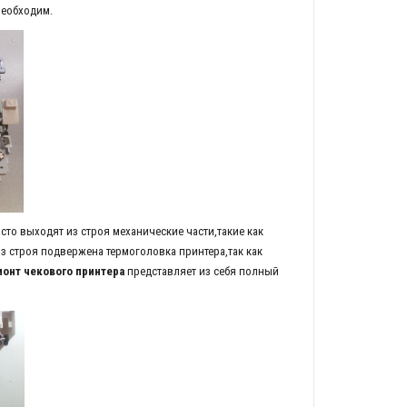
необходим.
о выходят из строя механические части,такие как
з строя подвержена термоголовка принтера,так как
онт чекового принтера
представляет из себя полный