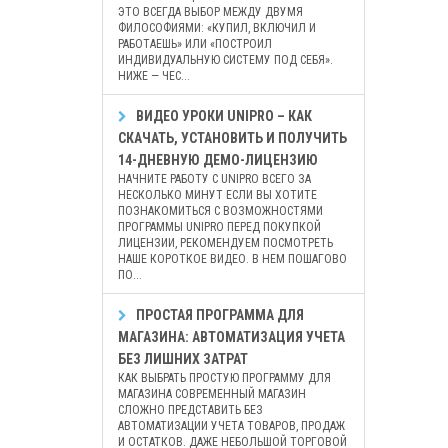
ЭТО ВСЕГДА ВЫБОР МЕЖДУ ДВУМЯ
ФИЛОСОФИЯМИ: «КУПИЛ, ВКЛЮЧИЛ И
РАБОТАЕШЬ» ИЛИ «ПОСТРОИЛ
ИНДИВИДУАЛЬНУЮ СИСТЕМУ ПОД СЕБЯ».
НИЖЕ — ЧЕС...
ВИДЕО УРОКИ UNIPRO – КАК
СКАЧАТЬ, УСТАНОВИТЬ И ПОЛУЧИТЬ
14-ДНЕВНУЮ ДЕМО-ЛИЦЕНЗИЮ
НАЧНИТЕ РАБОТУ С UNIPRO ВСЕГО ЗА
НЕСКОЛЬКО МИНУТ ЕСЛИ ВЫ ХОТИТЕ
ПОЗНАКОМИТЬСЯ С ВОЗМОЖНОСТЯМИ
ПРОГРАММЫ UNIPRO ПЕРЕД ПОКУПКОЙ
ЛИЦЕНЗИИ, РЕКОМЕНДУЕМ ПОСМОТРЕТЬ
НАШЕ КОРОТКОЕ ВИДЕО. В НЕМ ПОШАГОВО
ПО...
ПРОСТАЯ ПРОГРАММА ДЛЯ
МАГАЗИНА: АВТОМАТИЗАЦИЯ УЧЕТА
БЕЗ ЛИШНИХ ЗАТРАТ
КАК ВЫБРАТЬ ПРОСТУЮ ПРОГРАММУ ДЛЯ
МАГАЗИНА СОВРЕМЕННЫЙ МАГАЗИН
СЛОЖНО ПРЕДСТАВИТЬ БЕЗ
АВТОМАТИЗАЦИИ УЧЕТА ТОВАРОВ, ПРОДАЖ
И ОСТАТКОВ. ДАЖЕ НЕБОЛЬШОЙ ТОРГОВОЙ