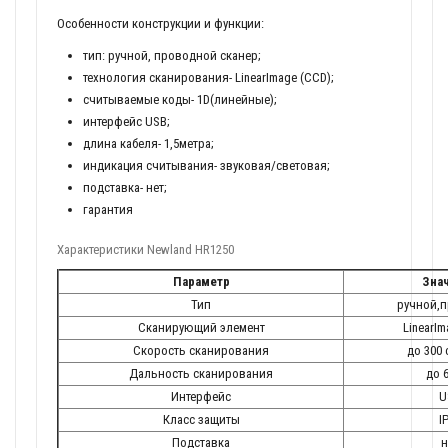
Особенности конструкции и функции:
тип: ручной, проводной сканер;
технология сканирования- LinearImage (CCD);
считываемые коды- 1D(линейные);
интерфейс USB;
длина кабеля- 1,5метра;
индикация считывания- звуковая/световая;
подставка- нет;
гарантия
Характеристики Newland HR1250
Параметр
Зна
Тип
ручной,
Сканирующий элемент
LinearI
Скорость сканирования
до 300 
Дальность сканирования
до 
Интерфейс
U
Класс защиты
I
Подставка
н