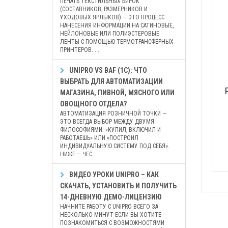
ПЕЧАТЬ ТЕКСТИЛЬНЫХ БИРОК
(СОСТАВНИКОВ, РАЗМЕРНИКОВ И
УХОДОВЫХ ЯРЛЫКОВ) — ЭТО ПРОЦЕСС
НАНЕСЕНИЯ ИНФОРМАЦИИ НА САТИНОВЫЕ,
НЕЙЛОНОВЫЕ ИЛИ ПОЛИЭСТЕРОВЫЕ
ЛЕНТЫ С ПОМОЩЬЮ ТЕРМОТРАНСФЕРНЫХ
ПРИНТЕРОВ. ...
UNIPRO VS BAF (1С): ЧТО
ВЫБРАТЬ ДЛЯ АВТОМАТИЗАЦИИ
МАГАЗИНА, ПИВНОЙ, МЯСНОГО ИЛИ
ОВОЩНОГО ОТДЕЛА?
АВТОМАТИЗАЦИЯ РОЗНИЧНОЙ ТОЧКИ —
ЭТО ВСЕГДА ВЫБОР МЕЖДУ ДВУМЯ
ФИЛОСОФИЯМИ: «КУПИЛ, ВКЛЮЧИЛ И
РАБОТАЕШЬ» ИЛИ «ПОСТРОИЛ
ИНДИВИДУАЛЬНУЮ СИСТЕМУ ПОД СЕБЯ».
НИЖЕ — ЧЕС...
ВИДЕО УРОКИ UNIPRO – КАК
СКАЧАТЬ, УСТАНОВИТЬ И ПОЛУЧИТЬ
14-ДНЕВНУЮ ДЕМО-ЛИЦЕНЗИЮ
НАЧНИТЕ РАБОТУ С UNIPRO ВСЕГО ЗА
НЕСКОЛЬКО МИНУТ ЕСЛИ ВЫ ХОТИТЕ
ПОЗНАКОМИТЬСЯ С ВОЗМОЖНОСТЯМИ