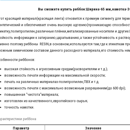
Вы сможете купить риббон:Ширина-65 мм,намотка-3
тот красящий материал(красящая лента) отновится к премиум сегменту для тер
интетический и обеспечивает очень высокую адгезию(проникающую способнос
тикетку,полипропилен,различные плёнки,метализированные носители и другие
тойкость информации к затиранию,царапыванию,а также устойчивость к раство
менно поэтому риббоны RESIN,в основном,используются там,где к этикеткам п
ложным химическим составом данного расходного материала,его стоимость не
собенности риббонов:
высокая стойкость к агрессивным средам(расворителям и т.д.);
возможность печати информации на максимальной скорости;
печать на различных материалах-полипропилен,ПВХ и т.д.
возможность печати с максимально возможным разрешением(до 600 dpi);
повышенная "чистота"материала;
изготовлен из качественного,европейского сырья;
точность намотки.
арактеристики риббона
Параметр
Значение