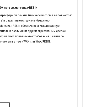
00 метров,материал-RESIN.
мотрасферной печати.Химический состав её полностью
ть)в различные материалы-бумажную
.Материал RESIN обеспечивает максимальную
рителя и различным другим агрессивным средам!
редъявляют повышенные требования.В связи со
много выше чем у WAX или WAX/RESIN.