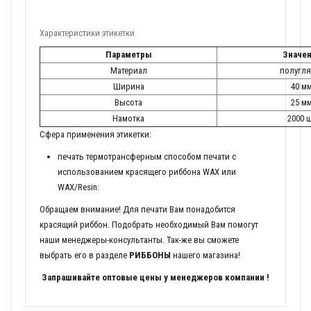
Характеристики этикетки
Параметры
Значе
Материал
полугля
Ширина
40 м
Высота
25 м
Намотка
2000 
Сфера применения этикетки:
печать термотрансферным способом печати с
использованием красящего риббона WAX или
WAX/Resin:
Обращаем внимание! Для печати Вам понадобится
красящий риббон. Подобрать необходимый Вам помогут
наши менеджеры-консультанты. Так-же вы сможете
выбрать его в разделе
РИББОНЫ
нашего магазина!
Запрашивайте оптовые цены у менеджеров компании !