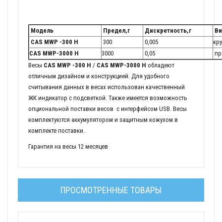
Модель
Предел,г
Дискретность,г
Ви
CAS MWP -300 H
300
0,005
кр
CAS MWP-3000 H
3000
0,05
пр
Весы
CAS MWP -300 H
/
CAS MWP-3000 H
обладеют
отличным дизайном и конструкцией. Для удобного
считывания данных в весах использован качественный
ЖК индикатор с подсветкой. Также имеется возможность
опциональной поставки весов с интерфейсом USB. Весы
комплектуются аккумулятором и защитным кожухом в
комплекте поставки.
Гарантия на весы 12 месяцев
ПРОСМОТРЕННЫЕ ТОВАРЫ