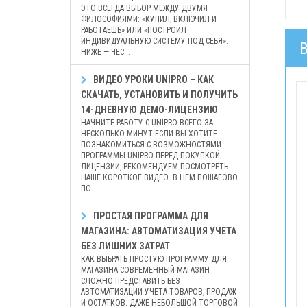
ЭТО ВСЕГДА ВЫБОР МЕЖДУ ДВУМЯ
ФИЛОСОФИЯМИ: «КУПИЛ, ВКЛЮЧИЛ И
РАБОТАЕШЬ» ИЛИ «ПОСТРОИЛ
ИНДИВИДУАЛЬНУЮ СИСТЕМУ ПОД СЕБЯ».
НИЖЕ — ЧЕС...
ВИДЕО УРОКИ UNIPRO – КАК
СКАЧАТЬ, УСТАНОВИТЬ И ПОЛУЧИТЬ
14-ДНЕВНУЮ ДЕМО-ЛИЦЕНЗИЮ
НАЧНИТЕ РАБОТУ С UNIPRO ВСЕГО ЗА
НЕСКОЛЬКО МИНУТ ЕСЛИ ВЫ ХОТИТЕ
ПОЗНАКОМИТЬСЯ С ВОЗМОЖНОСТЯМИ
ПРОГРАММЫ UNIPRO ПЕРЕД ПОКУПКОЙ
ЛИЦЕНЗИИ, РЕКОМЕНДУЕМ ПОСМОТРЕТЬ
НАШЕ КОРОТКОЕ ВИДЕО. В НЕМ ПОШАГОВО
ПО...
ПРОСТАЯ ПРОГРАММА ДЛЯ
МАГАЗИНА: АВТОМАТИЗАЦИЯ УЧЕТА
БЕЗ ЛИШНИХ ЗАТРАТ
КАК ВЫБРАТЬ ПРОСТУЮ ПРОГРАММУ ДЛЯ
МАГАЗИНА СОВРЕМЕННЫЙ МАГАЗИН
СЛОЖНО ПРЕДСТАВИТЬ БЕЗ
АВТОМАТИЗАЦИИ УЧЕТА ТОВАРОВ, ПРОДАЖ
И ОСТАТКОВ. ДАЖЕ НЕБОЛЬШОЙ ТОРГОВОЙ