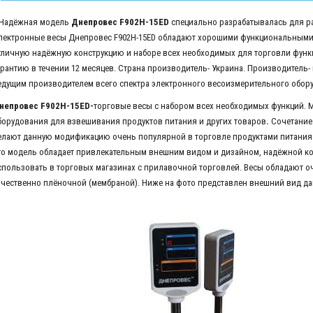
адёжная модель
Днепровес F902H-15ED
специально разрабатывалась для ра
лектронные весы Днепровес F902H-15ED обладают хорошими функциональными 
тличную надёжную конструкцию и наборе всех необходимых для торговли фун
арантию в течении 12 месяцев. Страна производитель- Украина. Производитель
едущим производителем всего спектра электронного весоизмерительного обор
непровес F902H-15ED-
торговые весы с набором всех необходимых функций. 
борудования для взвешивания продуктов питания и других товаров
.
Сочетание
елают данную модификацию очень популярной в торговле продуктами питания. 
то модель обладает привлекательным внешним видом и дизайном, надёжной ко
спользовать в торговых магазинах с прилавочной торговлей. Весы обладают о
ачественно плёночной (мембраной). Ниже на фото представлен внешний вид д