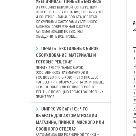
УВЕЛИЧИВАЕТ ПРИБЫЛЬ БИЗНЕСА
В УСЛОВИЯХ ВЫСОКОЙ КОНКУРЕНЦИИ
СКОРОСТЬ ОБСЛУЖИВАНИЯ, ТОЧНЫЙ УЧЕТ
И КОНТРОЛЬ ФИНАНСОВ СТАНОВЯТСЯ
КЛЮЧЕВЫМИ ФАКТОРАМИ УСПЕШНОГО
Д
БИЗНЕСА. СОВРЕМЕННАЯ СИСТЕМА
Б
АВТОМАТИЗАЦИИ ПОЗВОЛЯЕТ
ОБЪЕДИНИТЬ ВСЕ ПРОЦЕ...
ПЕЧАТЬ ТЕКСТИЛЬНЫХ БИРОК:
П
ОБОРУДОВАНИЕ, МАТЕРИАЛЫ И
П
ГОТОВЫЕ РЕШЕНИЯ
Д
ПЕЧАТЬ ТЕКСТИЛЬНЫХ БИРОК
Н
(СОСТАВНИКОВ, РАЗМЕРНИКОВ И
УХОДОВЫХ ЯРЛЫКОВ) — ЭТО ПРОЦЕСС
П
НАНЕСЕНИЯ ИНФОРМАЦИИ НА САТИНОВЫЕ,
Р
НЕЙЛОНОВЫЕ ИЛИ ПОЛИЭСТЕРОВЫЕ
ЛЕНТЫ С ПОМОЩЬЮ ТЕРМОТРАНСФЕРНЫХ
П
ПРИНТЕРОВ. ...
И
Д
UNIPRO VS BAF (1С): ЧТО
К
ВЫБРАТЬ ДЛЯ АВТОМАТИЗАЦИИ
Н
МАГАЗИНА, ПИВНОЙ, МЯСНОГО ИЛИ
с
ОВОЩНОГО ОТДЕЛА?
о
АВТОМАТИЗАЦИЯ РОЗНИЧНОЙ ТОЧКИ —