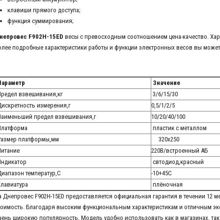
клавиши прямого доступа;
функция суммирования;
непровес F902H-15ED
весы с превосходным соотношением цена-качество. Хар
олее подробные характеристики работы и функции электронных весов вы может
араметр
Значение
редел взвешивания,кг
3/6/15/30
искретность измерения,г
0,5/1/2/5
аименьший предел взвешивания,г
10/20/40/100
латформа
пластик с металлом
азмер платформы,мм
320х250
итание
220В/встроенный АБ
ндикатор
свтодиод,красный
иапазон температур,С
-10+45С
лавиатура
плёночная
а Днепровес F902H-15ED предоставляется официальная гарантия в течении 12 
тоимость. Благодаря высоким функциональным характеристикам и отличным э
чень широкую популярность. Модель удобно использовать как в магазинах, так