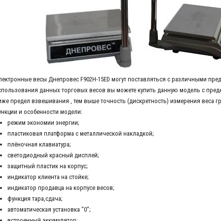
лектронные весы Днепровес F902H-15ED могут поставляться с различными пре
спользования данных торговых весов вы можете купить данную модель с предел
иже предел взвешивания , тем выше точность (дискретность) измерения веса гр
ункции и особенности модели:
режим экономии энергии;
пластиковая платформа с металлической накладкой;
плёночная клавиатура;
светодиодный красный дисплей;
защитный пластик на корпус;
индикатор клиента на стойке;
индикатор продавца на корпусе весов;
функция тара,сдача;
автоматическая установка "0";
встроенный аккумулятор;