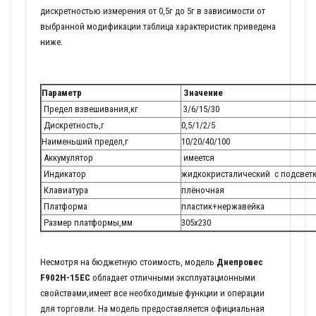
дискретностью измерения от 0,5г до 5г в зависимости от
выбранной модификации.таблица характеристик приведена
ниже.
Параметр
Значение
Предел взвешивания,кг
3/6/15/30
Дискретность,г
0,5/1/2/5
Наименьший предел,г
10/20/40/100
Аккумулятор
имеется
Индикатор
жидкокристалический с подсвет
Клавиатура
плёночная
Платформа
пластик+нержавейка
Размер платформы,мм
305х230
Несмотря на бюджетную стоимость, модель
Днепровес
F902H-15EC
обладает отличными эксплуатационными
свойствами,имеет все необходимые функции и операции
для торговли. На модель предоставляется официальная