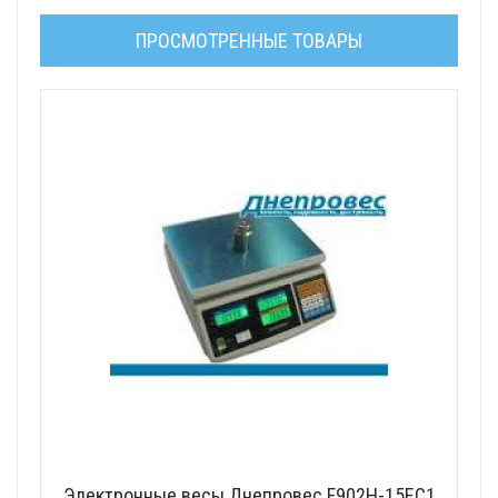
ПРОСМОТРЕННЫЕ ТОВАРЫ
Электронные весы Днепровес F902H-15EC1