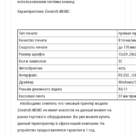
использованием системы команд.
Характеристики Zonerich-AB58C:
Тип печати
прямая те
Качество печати
8 точек/м
Скорость печати
до 170 мм
Размер шрифта
12х24 ,24х
Кол-в символов
32
Автообрезчик
есть
Интерфейс
RS-232 , U
Драйвер
Windows/
Разьём денежного ящика
RG-11
Кассовая лента
57 мм тер
Необходимо отметить что чековый принтер модели
Zonerich-AB58C не имеет аналогов на данный момент на
рынке торгового оборудования. Вы уже можете купить
данный термопринтер в офисе нашей компании. На
устройство предоставляется гарантия в 1 год.