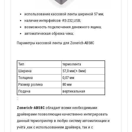
использование кассовой ленты шириной 57 мм;
наличие интерфейсов -RS-232,USB;
возможность подключения денежного ящика;
автоматическая обрезка чека;
Параметры кассовой ленты для Zonerich-AB58C
Тип
термолента
Ширина
57,0 мм(+-5мм)
Толщина
0,07 мм
Размер ролика
80 мм
Подача
вертикальная
:
Zonerich-AB58C
обладает всеми необходимыми
драйверами позволяющие качественно интегрировать
данный термопринтер в любую систему автоматизации и
учёта ,как с использованием драйвера, так и с