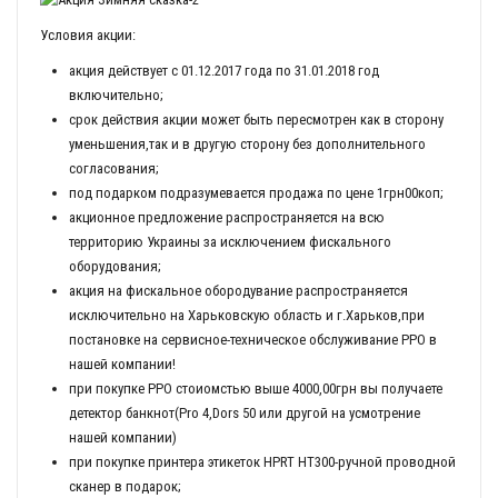
Условия акции:
акция действует с 01.12.2017 года по 31.01.2018 год
включительно;
срок действия акции может быть пересмотрен как в сторону
уменьшения,так и в другую сторону без дополнительного
согласования;
под подарком подразумевается продажа по цене 1грн00коп;
акционное предложение распространяется на всю
территорию Украины за исключением фискального
оборудования;
акция на фискальное обородувание распространяется
исключительно на Харьковскую область и г.Харьков,при
постановке на сервисное-техническое обслуживание РРО в
нашей компании!
при покупке РРО стоиомстью выше 4000,00грн вы получаете
детектор банкнот(Pro 4,Dors 50 или другой на усмотрение
нашей компании)
при покупке принтера этикеток HPRT HT300-ручной проводной
сканер в подарок;