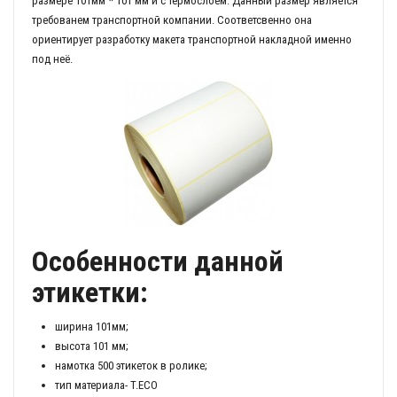
размере 101мм * 101 мм и с термослоем. Данный размер является
требованем транспортной компании. Соответсвенно она
ориентирует разработку макета транспортной накладной именно
под неё.
Особенности данной
этикетки:
ширина 101мм;
высота 101 мм;
намотка 500 этикеток в ролике;
тип материала- T.ECO