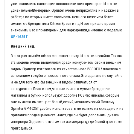
уже появились настоящие поклонники этих принтеров.И это не
удивительно!Во-первых Gprinter очень неприхотлив и надёжен в
работе,а во-вторых имеет стоимость немного ниже чем более
именитые бренды типа Citizen,Epson и т.д.И вот пришло время
знакомить Вас с принтероми для маркировки,а именно с моделью
GP-1625T
.
Внешний вид.
В этот раз начнём обзор с внешнего вида.И это не случайно.Так-как
эта модель очень выделяется среди конкурентом своим внешним
видом.Принтер изготовлен из качественного БЕЛОГО ! пластика с
сочетанием голубого прозрачного стекла.Это сделано не случайно
и не для того что бы внешним видом отличаться от
конкурентов.Дело в том,что очень часто мультибрендовые
магазины и бутики используют дорогие POS-терминалы.Которые
очень часто имеют цвет белый,серый,металлический.Поэтому
Gprinter GP-1625T удобно использовать не только на складе,но и на
прилавке продавца-консультанта,где он будет дополнять дизайн
интерьера.Отдельно отметим так-же медицину,где белый цвет тоже
пригодиться.