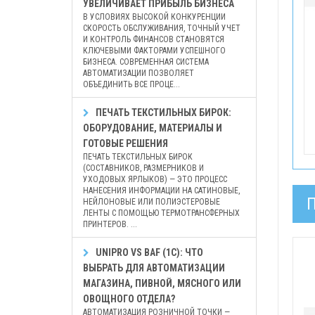
УВЕЛИЧИВАЕТ ПРИБЫЛЬ БИЗНЕСА
В УСЛОВИЯХ ВЫСОКОЙ КОНКУРЕНЦИИ
СКОРОСТЬ ОБСЛУЖИВАНИЯ, ТОЧНЫЙ УЧЕТ
И КОНТРОЛЬ ФИНАНСОВ СТАНОВЯТСЯ
КЛЮЧЕВЫМИ ФАКТОРАМИ УСПЕШНОГО
БИЗНЕСА. СОВРЕМЕННАЯ СИСТЕМА
АВТОМАТИЗАЦИИ ПОЗВОЛЯЕТ
ОБЪЕДИНИТЬ ВСЕ ПРОЦЕ...
ПЕЧАТЬ ТЕКСТИЛЬНЫХ БИРОК:
ОБОРУДОВАНИЕ, МАТЕРИАЛЫ И
ГОТОВЫЕ РЕШЕНИЯ
ПЕЧАТЬ ТЕКСТИЛЬНЫХ БИРОК
(СОСТАВНИКОВ, РАЗМЕРНИКОВ И
УХОДОВЫХ ЯРЛЫКОВ) — ЭТО ПРОЦЕСС
НАНЕСЕНИЯ ИНФОРМАЦИИ НА САТИНОВЫЕ,
НЕЙЛОНОВЫЕ ИЛИ ПОЛИЭСТЕРОВЫЕ
ЛЕНТЫ С ПОМОЩЬЮ ТЕРМОТРАНСФЕРНЫХ
ПРИНТЕРОВ. ...
UNIPRO VS BAF (1С): ЧТО
ВЫБРАТЬ ДЛЯ АВТОМАТИЗАЦИИ
МАГАЗИНА, ПИВНОЙ, МЯСНОГО ИЛИ
ОВОЩНОГО ОТДЕЛА?
АВТОМАТИЗАЦИЯ РОЗНИЧНОЙ ТОЧКИ —