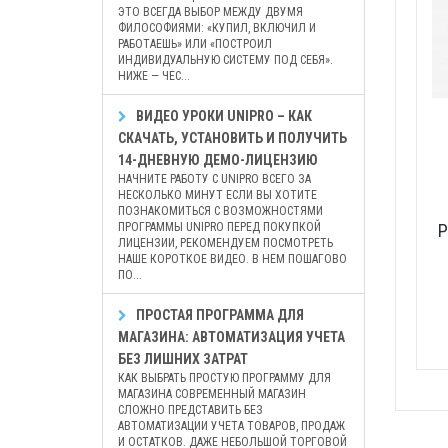
ЭТО ВСЕГДА ВЫБОР МЕЖДУ ДВУМЯ
ФИЛОСОФИЯМИ: «КУПИЛ, ВКЛЮЧИЛ И
РАБОТАЕШЬ» ИЛИ «ПОСТРОИЛ
ИНДИВИДУАЛЬНУЮ СИСТЕМУ ПОД СЕБЯ».
НИЖЕ — ЧЕС...
ВИДЕО УРОКИ UNIPRO – КАК
СКАЧАТЬ, УСТАНОВИТЬ И ПОЛУЧИТЬ
14-ДНЕВНУЮ ДЕМО-ЛИЦЕНЗИЮ
НАЧНИТЕ РАБОТУ С UNIPRO ВСЕГО ЗА
НЕСКОЛЬКО МИНУТ ЕСЛИ ВЫ ХОТИТЕ
ПОЗНАКОМИТЬСЯ С ВОЗМОЖНОСТЯМИ
ПРОГРАММЫ UNIPRO ПЕРЕД ПОКУПКОЙ
P
ЛИЦЕНЗИИ, РЕКОМЕНДУЕМ ПОСМОТРЕТЬ
НАШЕ КОРОТКОЕ ВИДЕО. В НЕМ ПОШАГОВО
ПО...
ПРОСТАЯ ПРОГРАММА ДЛЯ
МАГАЗИНА: АВТОМАТИЗАЦИЯ УЧЕТА
БЕЗ ЛИШНИХ ЗАТРАТ
КАК ВЫБРАТЬ ПРОСТУЮ ПРОГРАММУ ДЛЯ
МАГАЗИНА СОВРЕМЕННЫЙ МАГАЗИН
СЛОЖНО ПРЕДСТАВИТЬ БЕЗ
АВТОМАТИЗАЦИИ УЧЕТА ТОВАРОВ, ПРОДАЖ
И ОСТАТКОВ. ДАЖЕ НЕБОЛЬШОЙ ТОРГОВОЙ