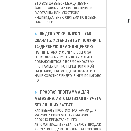
ЭТО ВСЕГДА ВЫБОР МЕЖДУ ДВУМЯ
ФИЛОСОФИЯМИ: «КУПИЛ, ВКЛЮЧИЛ И
РАБОТАЕШЬ» ИЛИ «ПОСТРОИЛ
ИНДИВИДУАЛЬНУЮ СИСТЕМУ ПОД СЕБЯ».
Л
НИЖЕ — ЧЕС...
ВИДЕО УРОКИ UNIPRO – КАК
СКАЧАТЬ, УСТАНОВИТЬ И ПОЛУЧИТЬ
14-ДНЕВНУЮ ДЕМО-ЛИЦЕНЗИЮ
НАЧНИТЕ РАБОТУ С UNIPRO ВСЕГО ЗА
НЕСКОЛЬКО МИНУТ ЕСЛИ ВЫ ХОТИТЕ
ПОЗНАКОМИТЬСЯ С ВОЗМОЖНОСТЯМИ
ПРОГРАММЫ UNIPRO ПЕРЕД ПОКУПКОЙ
ЛИЦЕНЗИИ, РЕКОМЕНДУЕМ ПОСМОТРЕТЬ
НАШЕ КОРОТКОЕ ВИДЕО. В НЕМ ПОШАГОВО
ПО...
ПРОСТАЯ ПРОГРАММА ДЛЯ
МАГАЗИНА: АВТОМАТИЗАЦИЯ УЧЕТА
БЕЗ ЛИШНИХ ЗАТРАТ
КАК ВЫБРАТЬ ПРОСТУЮ ПРОГРАММУ ДЛЯ
МАГАЗИНА СОВРЕМЕННЫЙ МАГАЗИН
СЛОЖНО ПРЕДСТАВИТЬ БЕЗ
АВТОМАТИЗАЦИИ УЧЕТА ТОВАРОВ, ПРОДАЖ
И ОСТАТКОВ. ДАЖЕ НЕБОЛЬШОЙ ТОРГОВОЙ