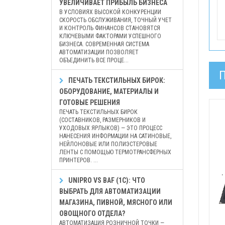
УВЕЛИЧИВАЕТ ПРИБЫЛЬ БИЗНЕСА
В УСЛОВИЯХ ВЫСОКОЙ КОНКУРЕНЦИИ
СКОРОСТЬ ОБСЛУЖИВАНИЯ, ТОЧНЫЙ УЧЕТ
И КОНТРОЛЬ ФИНАНСОВ СТАНОВЯТСЯ
КЛЮЧЕВЫМИ ФАКТОРАМИ УСПЕШНОГО
БИЗНЕСА. СОВРЕМЕННАЯ СИСТЕМА
АВТОМАТИЗАЦИИ ПОЗВОЛЯЕТ
ОБЪЕДИНИТЬ ВСЕ ПРОЦЕ...
ПЕЧАТЬ ТЕКСТИЛЬНЫХ БИРОК:
ОБОРУДОВАНИЕ, МАТЕРИАЛЫ И
ГОТОВЫЕ РЕШЕНИЯ
ПЕЧАТЬ ТЕКСТИЛЬНЫХ БИРОК
(СОСТАВНИКОВ, РАЗМЕРНИКОВ И
УХОДОВЫХ ЯРЛЫКОВ) — ЭТО ПРОЦЕСС
НАНЕСЕНИЯ ИНФОРМАЦИИ НА САТИНОВЫЕ,
НЕЙЛОНОВЫЕ ИЛИ ПОЛИЭСТЕРОВЫЕ
ЛЕНТЫ С ПОМОЩЬЮ ТЕРМОТРАНСФЕРНЫХ
ПРИНТЕРОВ. ...
UNIPRO VS BAF (1С): ЧТО
ВЫБРАТЬ ДЛЯ АВТОМАТИЗАЦИИ
МАГАЗИНА, ПИВНОЙ, МЯСНОГО ИЛИ
ОВОЩНОГО ОТДЕЛА?
АВТОМАТИЗАЦИЯ РОЗНИЧНОЙ ТОЧКИ —