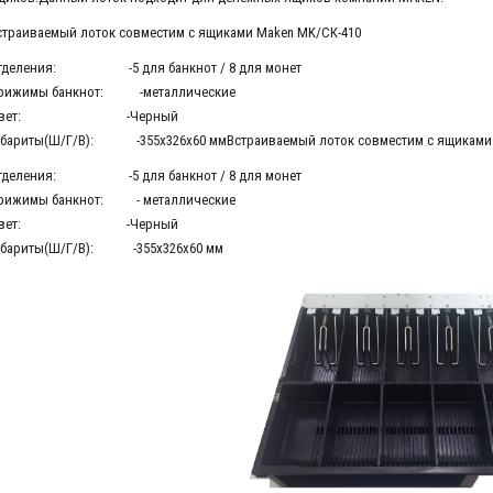
страиваемый лоток совместим с ящиками Maken MK/СК-410
тделения: -5 для банкнот / 8 для монет
рижимы банкнот: -металлические
Цвет: -Черный
абариты(Ш/Г/В): -355х326х60 ммВстраиваемый лоток совместим с ящиками 
тделения: -5 для банкнот / 8 для монет
рижимы банкнот: - металлические
Цвет: -Черный
абариты(Ш/Г/В): -355х326х60 мм