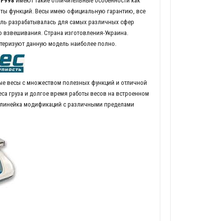
 F998
имеют такие отличительные особенности как
ты функций. Весы имею официальную гарантию, все
ель разрабатывалась для самых различных сфер
 взвешивания. Страна изготовления-Украина.
теризуют данную модель наиболее полно.
е весы с множеством полезных функций и отличной
са груза и долгое время работы весов на встроенном
я линейка модификаций с различными пределами