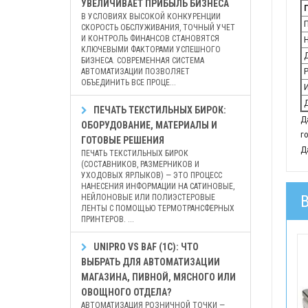
УВЕЛИЧИВАЕТ ПРИБЫЛЬ БИЗНЕСА
П
В УСЛОВИЯХ ВЫСОКОЙ КОНКУРЕНЦИИ
П
СКОРОСТЬ ОБСЛУЖИВАНИЯ, ТОЧНЫЙ УЧЕТ
И КОНТРОЛЬ ФИНАНСОВ СТАНОВЯТСЯ
Н
КЛЮЧЕВЫМИ ФАКТОРАМИ УСПЕШНОГО
Д
БИЗНЕСА. СОВРЕМЕННАЯ СИСТЕМА
Р
АВТОМАТИЗАЦИИ ПОЗВОЛЯЕТ
ОБЪЕДИНИТЬ ВСЕ ПРОЦЕ...
И
Д
ПЕЧАТЬ ТЕКСТИЛЬНЫХ БИРОК:
Д
ОБОРУДОВАНИЕ, МАТЕРИАЛЫ И
г
ГОТОВЫЕ РЕШЕНИЯ
Д
ПЕЧАТЬ ТЕКСТИЛЬНЫХ БИРОК
(СОСТАВНИКОВ, РАЗМЕРНИКОВ И
УХОДОВЫХ ЯРЛЫКОВ) — ЭТО ПРОЦЕСС
НАНЕСЕНИЯ ИНФОРМАЦИИ НА САТИНОВЫЕ,
НЕЙЛОНОВЫЕ ИЛИ ПОЛИЭСТЕРОВЫЕ
ЛЕНТЫ С ПОМОЩЬЮ ТЕРМОТРАНСФЕРНЫХ
ПРИНТЕРОВ. ...
UNIPRO VS BAF (1С): ЧТО
ВЫБРАТЬ ДЛЯ АВТОМАТИЗАЦИИ
МАГАЗИНА, ПИВНОЙ, МЯСНОГО ИЛИ
ОВОЩНОГО ОТДЕЛА?
АВТОМАТИЗАЦИЯ РОЗНИЧНОЙ ТОЧКИ —