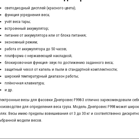
светодиодный дисплей (красного цвета);
функция усреднения веса;
учёт веса тары;
встроенный аккумулятор;
питание от аккумулятора или от блока питания;
экономный режим;
работа от аккумулятора до 50 часов;
платформа с нержавеющей накладкой;
блокировочная функция- звук по достижению заданного веса;
защитный чехол от капель и пыли в стандартной комплектности;
широкий температурный диапазон работы;
плёночная клавиатура;
и др.
лектронные весы для фасовки Днепровес F998-3 отлично зарекомендовали себя 
роизводстве для определения веса груза. Модель Днепровес F998 может широ
елях. Весы имею пределы взвешивания от 3 до 30 кг и соответственно дискретнос
ыбранной модели весов.