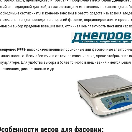
естораны, кафе, производство и торговля. Порционные весы серии
Днепровес
ркий светодиодный дисплей, а также оснащены множеством полезных для рабо
еобходимые сертификаты и конечно внесены в реестр средств измерения. Мод
спользования для проведения операций фасовки, порционирования и простого
ольшой выбор пределов взвешивания, отличная комплектность поставки харак
непровес F998
- высококачественные порционные или фасовочные электронны
омплектностью. Весы обеспечивают точное взвешивание, яркое отображение ве
ккумуляторе. Для удобства выбора и более точного взвешивания имеется цела
звешивания, дискретностью и др.
Особенности весов для фасовки: