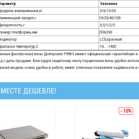
араметр
Значение
ределы взвешивания,кг
3/6/15/30
аименьший предел,г
10/20/40/100
искретность,г
0,5/1/2/5
азмер платформы,мм
230х260
ндикатор
LCD,красный
иапазон температур,С
-10.....+40С
анные фасовочные весы Днепровес F998-3 имеют официальную гарантийную и п
од с даты продажи. Благодаря защитному чехлу порционные весы удобно испол
анная модель очень удобна в работе, имеет отличные показатели надёжности и 
ВМЕСТЕ ДЕШЕВЛЕ!
- 10%