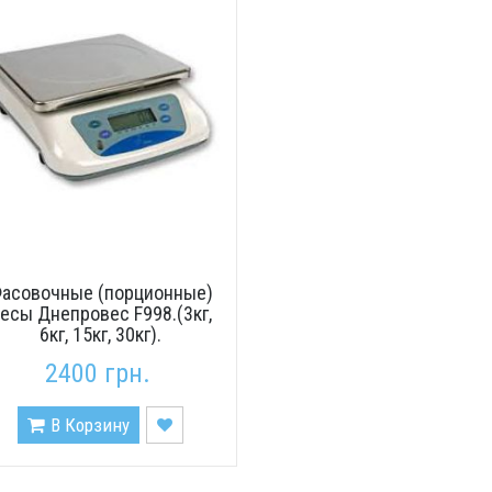
асовочные (порционные)
есы Днепровес F998.(3кг,
6кг, 15кг, 30кг).
2400 грн.
В Корзину