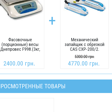
+
Фасовочные
Механический
(порционные) весы
запайщик с обрезкой
Днепровес F998.(3кг,
CAS CXP-200/2.
6кг, 15кг, 30кг).
(ширина шва- 2 мм,
5300.00 грн.
длина шва-до 200
2400.00 грн.
4770.00 грн.
мм, с обрезкой).
ПРОСМОТРЕННЫЕ ТОВАРЫ