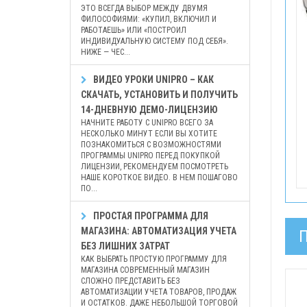
ЭТО ВСЕГДА ВЫБОР МЕЖДУ ДВУМЯ
ФИЛОСОФИЯМИ: «КУПИЛ, ВКЛЮЧИЛ И
РАБОТАЕШЬ» ИЛИ «ПОСТРОИЛ
ИНДИВИДУАЛЬНУЮ СИСТЕМУ ПОД СЕБЯ».
НИЖЕ — ЧЕС...
ВИДЕО УРОКИ UNIPRO – КАК
СКАЧАТЬ, УСТАНОВИТЬ И ПОЛУЧИТЬ
14-ДНЕВНУЮ ДЕМО-ЛИЦЕНЗИЮ
НАЧНИТЕ РАБОТУ С UNIPRO ВСЕГО ЗА
НЕСКОЛЬКО МИНУТ ЕСЛИ ВЫ ХОТИТЕ
ПОЗНАКОМИТЬСЯ С ВОЗМОЖНОСТЯМИ
ПРОГРАММЫ UNIPRO ПЕРЕД ПОКУПКОЙ
ЛИЦЕНЗИИ, РЕКОМЕНДУЕМ ПОСМОТРЕТЬ
НАШЕ КОРОТКОЕ ВИДЕО. В НЕМ ПОШАГОВО
ПО...
ПРОСТАЯ ПРОГРАММА ДЛЯ
МАГАЗИНА: АВТОМАТИЗАЦИЯ УЧЕТА
БЕЗ ЛИШНИХ ЗАТРАТ
КАК ВЫБРАТЬ ПРОСТУЮ ПРОГРАММУ ДЛЯ
МАГАЗИНА СОВРЕМЕННЫЙ МАГАЗИН
СЛОЖНО ПРЕДСТАВИТЬ БЕЗ
АВТОМАТИЗАЦИИ УЧЕТА ТОВАРОВ, ПРОДАЖ
И ОСТАТКОВ. ДАЖЕ НЕБОЛЬШОЙ ТОРГОВОЙ