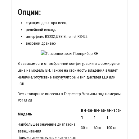
Опции:
функция дозатора веса;
релейный выход;
интерфейс RS232,USB,Ethernet,RS422
весовой драйвер
В зависимости от выбранной конфигурации и формируется
цена на модель ВН. Так-же на стоимость владения влияет
наличие/отсутствие аккумулятора,и тип дисплея LED или
LCD.
Весы товарные внесены в Госреестр Украины под номером
У2163-05.
ВН-30-
ВН-60-
ВН-100-
Модель
1
1
1
Наибольшее значение диапазона
30 кг
60 кг
100 кг
взвешивания
Наименьшее значение диапазона