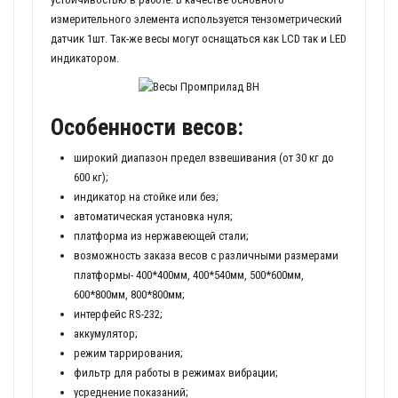
измерительного элемента используется тензометрический
датчик 1шт. Так-же весы могут оснащаться как LCD так и LED
индикатором.
Особенности весов:
широкий диапазон предел взвешивания (от 30 кг до
600 кг);
индикатор на стойке или без;
автоматическая установка нуля;
платформа из нержавеющей стали;
возможность заказа весов с различными размерами
платформы- 400*400мм, 400*540мм, 500*600мм,
600*800мм, 800*800мм;
интерфейс RS-232;
аккумулятор;
режим таррирования;
фильтр для работы в режимах вибрации;
усреднение показаний;