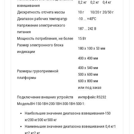
0,2 кг
0,2 кг
0,4 кг
взвешивания
Дискретность отсчета массы
10 г
10/20 г
20/50 г
о
Диапазон рабочих температур
-10 ... +40
С
Напряжение электрического
187 ... 242 В
питания
Мощность потребления, не более
15 Вт
Размер электронного блока
180 х 100 х 53 мм
индикации
400 х 400 мм
400 х 540 мм
Размеры грузоприемной
500 х 600 мм
платформы
600 х 800 мм
или под заказ
Подключение внешних устройств
интерфейс RS232
МодельВН-150-1ВН-200-1ВН-300-1ВН-500-1:
Наибольшее значение диапазона взвешивания-150
кг200 кг300 кг500 кг
Наименьшее значение диапазона взвешивания 0,4 кг1
кг2 кг2 кг