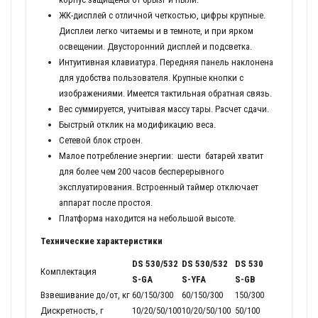
ЖК-дисплей с отличной четкостью, цифры крупные.
Дисплеи легко читаемы и в темноте, и при ярком
освещении. Двусторонний дисплей и подсветка.
Интуитивная клавиатура. Передняя панель наклонена
для удобства пользователя. Крупные кнопки с
изображениями. Имеется тактильная обратная связь.
Вес суммируется, учитывая массу тары. Расчет сдачи.
Быстрый отклик на модификацию веса.
Сетевой блок строен.
Малое потребление энергии: шести батарей хватит
для более чем 200 часов бесперерывного
эксплуатирования. Встроенный таймер отключает
аппарат после простоя.
Платформа находится на небольшой высоте.
Технические характеристики
DS 530/532
DS 530/532
DS 530
Комплектация
S-GA
S-YFA
S-GB
Взвешивание до/от, кг
60/150/300
60/150/300
150/300
Дискретность, г
10/20/50/100
10/20/50/100
50/100