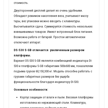
стоимость.
Двусторонний дисплей делает их очень удобными.
Обладают режимом накопления веса, учитывают массу
тары, вес упаковки можно вводить с клавиатуры.
Высчитывается сдача. Суммируется стоимость нескольких
взвешиваемых товаров. Имеют встроенный блок питания.
Возможна работа от батарей. Простои автоматически
отключают аппарат.
DS-530 S-GB отличается увеличенным размером
платформы.
Вариант DS-530 S-GB является комбинацией индикатора DI-
530 и платформы S-GB габаритами 500х600 мм, показателем
подъема грузов 60,150,300 кг. Модель способна работать с
грузами габаритных размеров без ущерба
функциональности благодаря индикатору DI-530.
Основные особенности:
Корпус защищен от влаги и пыли. Весовая платформы
изготовлена из нержавеющей стали. Клавиатура,
корпус защищены от брызг и пыли.