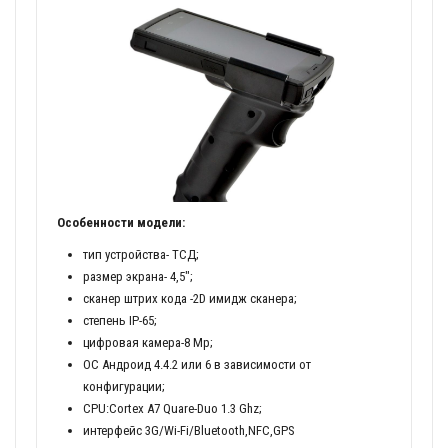
Особенности модели:
тип устройства- ТСД;
размер экрана- 4,5";
сканер штрих кода -2D имидж сканера;
степень IP-65;
цифровая камера-8 Мр;
ОС Андроид 4.4.2 или 6 в зависимости от
конфигурации;
CPU:Cortex A7 Quare-Duo 1.3 Ghz;
интерфейс 3G/Wi-Fi/Bluetooth,NFC,GPS