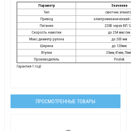
Параметр
Значение
Тип
смотчик этикет
Привод
электромеханический 
Питание
220В через БП 1
Скорость намотки
до 254 мм/сек
Макс.диаметр рулона
до 203 мм
Ширина
до 120мм
Втулки
25мм,41мм,76м
Производитель
Postek
Гарантия-1 год!
ПРОСМОТРЕННЫЕ ТОВАРЫ