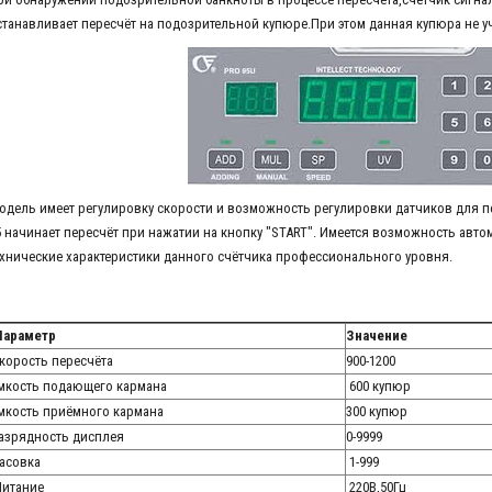
станавливает пересчёт на подозрительной купюре.При этом данная купюра не уч
одель имеет регулировку скорости и возможность регулировки датчиков для пе
5 начинает пересчёт при нажатии на кнопку "START". Имеется возможность авто
ехнические характеристики данного счётчика профессионального уровня.
араметр
Значение
корость пересчёта
900-1200
мкость подающего кармана
600 купюр
мкость приёмного кармана
300 купюр
азрядность дисплея
0-9999
асовка
1-999
итание
220В,50Гц