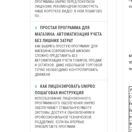
ПРОГРАММЫ UNIPRO ПЕРЕД ПОКУПКОЙ
о
ЛИЦЕНЗИИ, РЕКОМЕНДУЕМ ПОСМОТРЕТЬ
НАШЕ КОРОТКОЕ ВИДЕО. В НЕМ ПОШАГОВО
ПО...
ПРОСТАЯ ПРОГРАММА ДЛЯ
МАГАЗИНА: АВТОМАТИЗАЦИЯ УЧЕТА
БЕЗ ЛИШНИХ ЗАТРАТ
КАК ВЫБРАТЬ ПРОСТУЮ ПРОГРАММУ ДЛЯ
МАГАЗИНА СОВРЕМЕННЫЙ МАГАЗИН
СЛОЖНО ПРЕДСТАВИТЬ БЕЗ
М
АВТОМАТИЗАЦИИ УЧЕТА ТОВАРОВ, ПРОДАЖ
9
И ОСТАТКОВ. ДАЖЕ НЕБОЛЬШОЙ ТОРГОВОЙ
т
ТОЧКЕ НЕОБХОДИМО КОНТРОЛИРОВАТЬ
ДВИЖЕНИ...
КАК ЛИЦЕНЗИРОВАТЬ UNIPRO:
П
ПОШАГОВАЯ ИНСТРУКЦИЯ
С
ИСПОЛЬЗОВАНИЕ ЛИЦЕНЗИОННОГО
ПРОГРАММНОГО ОБЕСПЕЧЕНИЯ UNIPRO
Ё
ОБЕСПЕЧИВАЕТ СТАБИЛЬНУЮ РАБОТУ
Ё
СИСТЕМЫ, ДОСТУП К ОБНОВЛЕНИЯМ И
Р
ПРОФЕССИОНАЛЬНОЙ ТЕХНИЧЕСКОЙ
ПОДДЕРЖКЕ. ЕСЛИ ВЫ ВПЕРВЫЕ
Ф
ПРИОБРЕТАЕТЕ ПРОГРАММ...
П