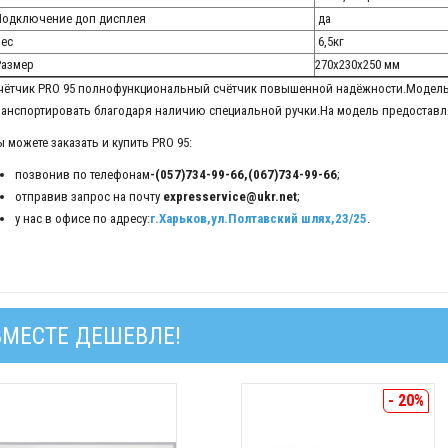
одключение доп дисплея
да
ес
6,5кг
азмер
270x230x250 мм
чётчик PRO 95 полнофункциональный счётчик повышенной надёжности.Модель 
ранспортировать благодаря наличию специальной ручки.На модель предоставля
ы можете заказать и купить PRO 95:
позвонив по телефонам
-(057)734-99-66,(067)734-99-66
;
отправив запрос на почту
expresservice@ukr.net
;
у нас в офисе по адресу:
г.Харьков,ул.Полтавский шлях,23/25
.
ВМЕСТЕ ДЕШЕВЛЕ!
- 20%