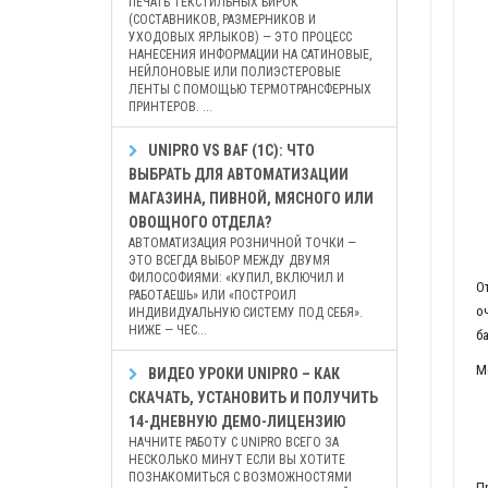
ПЕЧАТЬ ТЕКСТИЛЬНЫХ БИРОК
(СОСТАВНИКОВ, РАЗМЕРНИКОВ И
УХОДОВЫХ ЯРЛЫКОВ) — ЭТО ПРОЦЕСС
НАНЕСЕНИЯ ИНФОРМАЦИИ НА САТИНОВЫЕ,
НЕЙЛОНОВЫЕ ИЛИ ПОЛИЭСТЕРОВЫЕ
ЛЕНТЫ С ПОМОЩЬЮ ТЕРМОТРАНСФЕРНЫХ
ПРИНТЕРОВ. ...
UNIPRO VS BAF (1С): ЧТО
ВЫБРАТЬ ДЛЯ АВТОМАТИЗАЦИИ
МАГАЗИНА, ПИВНОЙ, МЯСНОГО ИЛИ
ОВОЩНОГО ОТДЕЛА?
АВТОМАТИЗАЦИЯ РОЗНИЧНОЙ ТОЧКИ —
ЭТО ВСЕГДА ВЫБОР МЕЖДУ ДВУМЯ
ФИЛОСОФИЯМИ: «КУПИЛ, ВКЛЮЧИЛ И
О
РАБОТАЕШЬ» ИЛИ «ПОСТРОИЛ
о
ИНДИВИДУАЛЬНУЮ СИСТЕМУ ПОД СЕБЯ».
НИЖЕ — ЧЕС...
б
М
ВИДЕО УРОКИ UNIPRO – КАК
СКАЧАТЬ, УСТАНОВИТЬ И ПОЛУЧИТЬ
14-ДНЕВНУЮ ДЕМО-ЛИЦЕНЗИЮ
НАЧНИТЕ РАБОТУ С UNIPRO ВСЕГО ЗА
НЕСКОЛЬКО МИНУТ ЕСЛИ ВЫ ХОТИТЕ
ПОЗНАКОМИТЬСЯ С ВОЗМОЖНОСТЯМИ
П