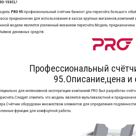
RO-150CL!
одель
PRO 95
-професиональный счётчик банкнот дла пересчёта большого объё
ласса предназначен для использования в кассах крупных магазинов,компаний 
анной модели является усиленный механизм пересчёта.Модель предназначена 
бъёмов денежных средств.
Профессиональный счётчи
95.Описание,цена и
пециально для интенсивной эксплуатации компанией PRO был разработан счётч
ересчёта.Следует отметить что модель является мультивалютной и предназнач
ира.Счётчик оборудован множеством элементов для определения подлинности 
олезные функции для комфортной работы.