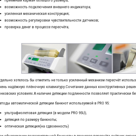
приёмный карман большого размера;
возможность подключения внешнего индикатора;
усиленная механическая конструкция;
возможность регулировки чувствительности датчиков;
проверка денег в процессе пересчёта;
тдельно хотелось бы отметить не только усиленный механизм пересчёт использ
чень надёжную плёночную клавиатуру.Сочетание данных конструктивных реше
анковских условиях.А наличие детекции подлинности позволяет практически б
етоды автоматической детекции банкнот используемой в PRO 95:
ультрафиолетовая детекция (в модели PRO 95U);
детекция по размеру банкноты;
оптическая детекция(на сдвоенность)
ри обнаружении подозрительной банкноты в процессе пересчёта,счётчик сигна