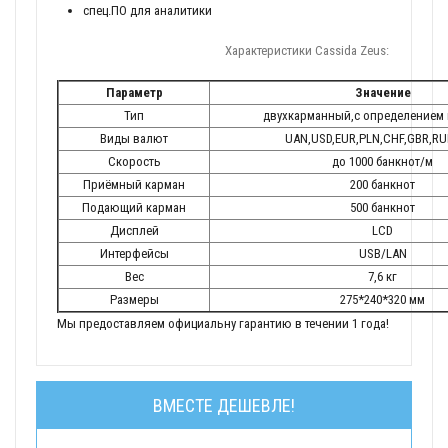
спец.ПО для аналитики
Характеристики Cassida Zeus:
Параметр
Значение
Тип
двухкарманный,с определением
Виды валют
UAN,USD,EUR,PLN,CHF,GBR,RU
Скорость
до 1000 банкнот/м
Приёмный карман
200 банкнот
Подающий карман
500 банкнот
Дисплей
LCD
Интерфейсы
USB/LAN
Вес
7,6 кг
Размеры
275*240*320 мм
Мы предоставляем официальну гарантию в течении 1 года!
ВМЕСТЕ ДЕШЕВЛЕ!