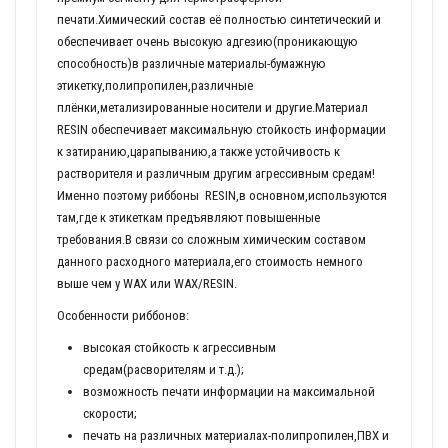
печати.Химический состав её полностью синтетический и
обеспечивает очень высокую адгезию(проникающую
способность)в различные материалы-бумажную
этикетку,полипропилен,различные
плёнки,метализированные носители и другие.Материал
RESIN обеспечивает максимальную стойкость информации
к затиранию,царапыванию,а также устойчивость к
растворителя и различным другим агрессивным средам!
Именно поэтому риббоны RESIN,в основном,используются
там,где к этикеткам предъявляют повышенные
требования.В связи со сложным химическим составом
данного расходного материала,его стоимость немного
выше чем у WAX или WAX/RESIN.
Особенности риббонов:
высокая стойкость к агрессивным
средам(расворителям и т.д.);
возможность печати информации на максимальной
скорости;
печать на различных материалах-полипропилен,ПВХ и