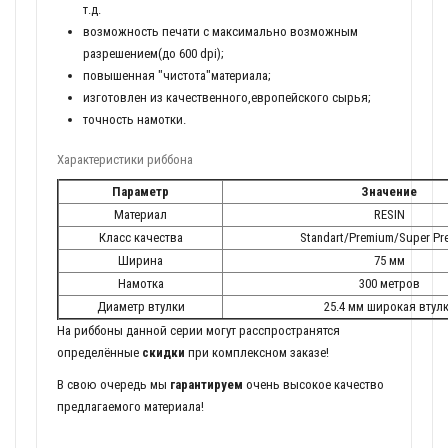
т.д.
возможность печати с максимально возможным
разрешением(до 600 dpi);
повышенная "чистота"материала;
изготовлен из качественного,европейского сырья;
точность намотки.
Характеристики риббона
Параметр
Значение
Материал
RESIN
Класс качества
Standart/Premium/Super P
Ширина
75 мм
Намотка
300 метров
Диаметр втулки
25.4 мм широкая втул
На риббоны данной серии могут расспространятся
определённые
скидки
при комплексном заказе!
В свою очередь мы
гарантируем
очень высокое качество
предлагаемого материала!