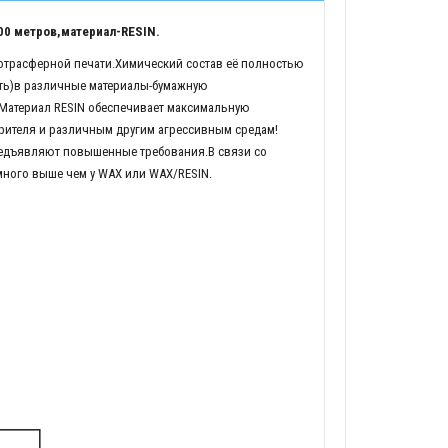
0 метров,материал-RESIN.
мотрасферной печати.Химический состав её полностью
ть)в различные материалы-бумажную
.Материал RESIN обеспечивает максимальную
рителя и различным другим агрессивным средам!
редъявляют повышенные требования.В связи со
много выше чем у WAX или WAX/RESIN.