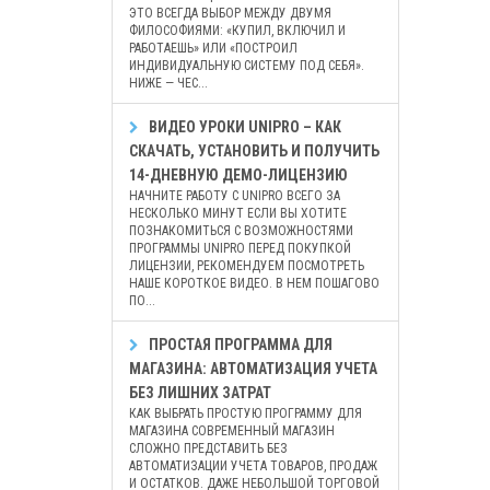
ЭТО ВСЕГДА ВЫБОР МЕЖДУ ДВУМЯ
ФИЛОСОФИЯМИ: «КУПИЛ, ВКЛЮЧИЛ И
РАБОТАЕШЬ» ИЛИ «ПОСТРОИЛ
ИНДИВИДУАЛЬНУЮ СИСТЕМУ ПОД СЕБЯ».
НИЖЕ — ЧЕС...
ВИДЕО УРОКИ UNIPRO – КАК
СКАЧАТЬ, УСТАНОВИТЬ И ПОЛУЧИТЬ
14-ДНЕВНУЮ ДЕМО-ЛИЦЕНЗИЮ
НАЧНИТЕ РАБОТУ С UNIPRO ВСЕГО ЗА
НЕСКОЛЬКО МИНУТ ЕСЛИ ВЫ ХОТИТЕ
ПОЗНАКОМИТЬСЯ С ВОЗМОЖНОСТЯМИ
ПРОГРАММЫ UNIPRO ПЕРЕД ПОКУПКОЙ
ЛИЦЕНЗИИ, РЕКОМЕНДУЕМ ПОСМОТРЕТЬ
НАШЕ КОРОТКОЕ ВИДЕО. В НЕМ ПОШАГОВО
ПО...
ПРОСТАЯ ПРОГРАММА ДЛЯ
МАГАЗИНА: АВТОМАТИЗАЦИЯ УЧЕТА
БЕЗ ЛИШНИХ ЗАТРАТ
КАК ВЫБРАТЬ ПРОСТУЮ ПРОГРАММУ ДЛЯ
МАГАЗИНА СОВРЕМЕННЫЙ МАГАЗИН
СЛОЖНО ПРЕДСТАВИТЬ БЕЗ
АВТОМАТИЗАЦИИ УЧЕТА ТОВАРОВ, ПРОДАЖ
И ОСТАТКОВ. ДАЖЕ НЕБОЛЬШОЙ ТОРГОВОЙ