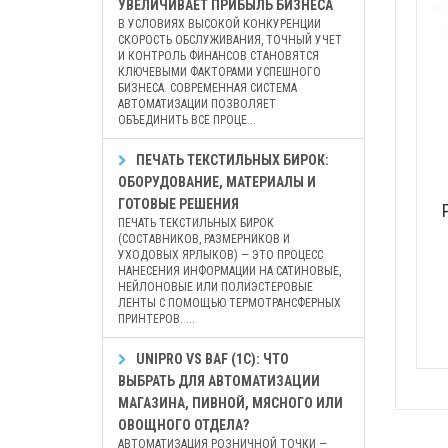
УВЕЛИЧИВАЕТ ПРИБЫЛЬ БИЗНЕСА
В УСЛОВИЯХ ВЫСОКОЙ КОНКУРЕНЦИИ
СКОРОСТЬ ОБСЛУЖИВАНИЯ, ТОЧНЫЙ УЧЕТ
И КОНТРОЛЬ ФИНАНСОВ СТАНОВЯТСЯ
КЛЮЧЕВЫМИ ФАКТОРАМИ УСПЕШНОГО
БИЗНЕСА. СОВРЕМЕННАЯ СИСТЕМА
АВТОМАТИЗАЦИИ ПОЗВОЛЯЕТ
ОБЪЕДИНИТЬ ВСЕ ПРОЦЕ...
ПЕЧАТЬ ТЕКСТИЛЬНЫХ БИРОК:
ОБОРУДОВАНИЕ, МАТЕРИАЛЫ И
ГОТОВЫЕ РЕШЕНИЯ
ПЕЧАТЬ ТЕКСТИЛЬНЫХ БИРОК
(СОСТАВНИКОВ, РАЗМЕРНИКОВ И
УХОДОВЫХ ЯРЛЫКОВ) — ЭТО ПРОЦЕСС
НАНЕСЕНИЯ ИНФОРМАЦИИ НА САТИНОВЫЕ,
НЕЙЛОНОВЫЕ ИЛИ ПОЛИЭСТЕРОВЫЕ
ЛЕНТЫ С ПОМОЩЬЮ ТЕРМОТРАНСФЕРНЫХ
ПРИНТЕРОВ. ...
UNIPRO VS BAF (1С): ЧТО
ВЫБРАТЬ ДЛЯ АВТОМАТИЗАЦИИ
МАГАЗИНА, ПИВНОЙ, МЯСНОГО ИЛИ
ОВОЩНОГО ОТДЕЛА?
АВТОМАТИЗАЦИЯ РОЗНИЧНОЙ ТОЧКИ —