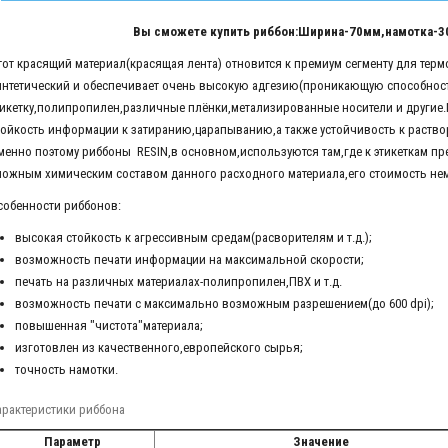
Вы сможете купить риббон:Ширина-70мм,намотка-30
тот красящий материал(красящая лента) отновится к премиум сегменту для тер
интетический и обеспечивает очень высокую адгезию(проникающую способнос
тикетку,полипропилен,различные плёнки,метализированные носители и другие
тойкость информации к затиранию,царапыванию,а также устойчивость к раство
менно поэтому риббоны RESIN,в основном,используются там,где к этикеткам п
ложным химическим составом данного расходного материала,его стоимость не
собенности риббонов:
высокая стойкость к агрессивным средам(расворителям и т.д.);
возможность печати информации на максимальной скорости;
печать на различных материалах-полипропилен,ПВХ и т.д.
возможность печати с максимально возможным разрешением(до 600 dpi);
повышенная "чистота"материала;
изготовлен из качественного,европейского сырья;
точность намотки.
арактеристики риббона
Параметр
Значение