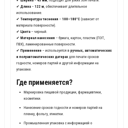
✔
Ширина
–
45 мм
, подходит для узких зон печати.
✔
Длина
–
122 м
, обеспечивает длительное
использование.
✔
Температура тиснения
–
100–180°C
(зависит от
материала поверхности).
✔
Цвета
– черный.
✔
Материал нанесения
– бумага, картон, пластик (ПЭТ,
ПВХ), ламинированные поверхности.
✔
Применение
– используется в
ручных, автоматических
и полуавтоматических датерах
для печати сроков
годности, номеров партий и другой информации на
упаковке.
Где применяется?
Маркировка пищевой продукции, фармацевтики,
косметики.
Нанесение сроков годности и номеров партий на
пленку, фольгу, этикетки.
Промышленная упаковка с информацией о