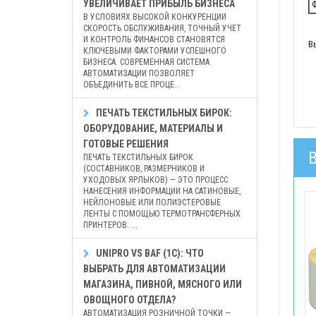
УВЕЛИЧИВАЕТ ПРИБЫЛЬ БИЗНЕСА
Ф
В УСЛОВИЯХ ВЫСОКОЙ КОНКУРЕНЦИИ
СКОРОСТЬ ОБСЛУЖИВАНИЯ, ТОЧНЫЙ УЧЕТ
И КОНТРОЛЬ ФИНАНСОВ СТАНОВЯТСЯ
Вы
КЛЮЧЕВЫМИ ФАКТОРАМИ УСПЕШНОГО
БИЗНЕСА. СОВРЕМЕННАЯ СИСТЕМА
АВТОМАТИЗАЦИИ ПОЗВОЛЯЕТ
ОБЪЕДИНИТЬ ВСЕ ПРОЦЕ...
ПЕЧАТЬ ТЕКСТИЛЬНЫХ БИРОК:
ОБОРУДОВАНИЕ, МАТЕРИАЛЫ И
ГОТОВЫЕ РЕШЕНИЯ
ПЕЧАТЬ ТЕКСТИЛЬНЫХ БИРОК
(СОСТАВНИКОВ, РАЗМЕРНИКОВ И
УХОДОВЫХ ЯРЛЫКОВ) — ЭТО ПРОЦЕСС
НАНЕСЕНИЯ ИНФОРМАЦИИ НА САТИНОВЫЕ,
НЕЙЛОНОВЫЕ ИЛИ ПОЛИЭСТЕРОВЫЕ
ЛЕНТЫ С ПОМОЩЬЮ ТЕРМОТРАНСФЕРНЫХ
ПРИНТЕРОВ. ...
UNIPRO VS BAF (1С): ЧТО
ВЫБРАТЬ ДЛЯ АВТОМАТИЗАЦИИ
МАГАЗИНА, ПИВНОЙ, МЯСНОГО ИЛИ
ОВОЩНОГО ОТДЕЛА?
АВТОМАТИЗАЦИЯ РОЗНИЧНОЙ ТОЧКИ —