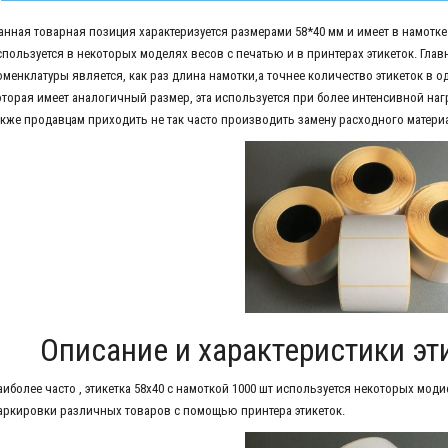
анная товарная позиция характеризуется размерами 58*40 мм и имеет в намотке 
спользуется в некоторых моделях весов с печатью и в принтерах этикеток. Гл
оменклатуры является, как раз длина намотки,а точнее количество этикеток в од
оторая имеет аналогичный размер, эта используется при более интенсивной нагр
акже продавцам приходить не так часто производить замену расходного матери
Описание и характеристики эт
аиболее часто , этикетка 58х40 с намоткой 1000 шт используется некоторых моди
аркировки различных товаров с помощью принтера этикеток.