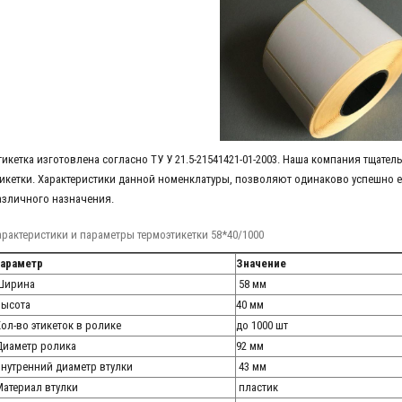
тикетка изготовлена согласно ТУ У 21.5-21541421-01-2003. Наша компания тщател
тикетки. Характеристики данной номенклатуры, позволяют одинаково успешно 
азличного назначения.
арактеристики и параметры термоэтикетки 58*40/1000
араметр
Значение
ирина
58 мм
ысота
40 мм
ол-во этикеток в ролике
до 1000 шт
иаметр ролика
92 мм
нутренний диаметр втулки
43 мм
атериал втулки
пластик