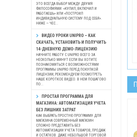
ЭТО ВСЕГДА ВЫБОР МЕЖДУ ДВУМЯ
ФИЛОСОФИЯМИ: «КУПИЛ, ВКЛЮЧИЛ И
РАБОТАЕШЬ» ИЛИ «ПОСТРОИЛ
ИНДИВИДУАЛЬНУЮ СИСТЕМУ ПОД СЕБЯ».
НИЖЕ — ЧЕС...
ВИДЕО УРОКИ UNIPRO – КАК
СКАЧАТЬ, УСТАНОВИТЬ И ПОЛУЧИТЬ
14-ДНЕВНУЮ ДЕМО-ЛИЦЕНЗИЮ
НАЧНИТЕ РАБОТУ С UNIPRO ВСЕГО ЗА
НЕСКОЛЬКО МИНУТ ЕСЛИ ВЫ ХОТИТЕ
ПОЗНАКОМИТЬСЯ С ВОЗМОЖНОСТЯМИ
ПРОГРАММЫ UNIPRO ПЕРЕД ПОКУПКОЙ
ЛИЦЕНЗИИ, РЕКОМЕНДУЕМ ПОСМОТРЕТЬ
НАШЕ КОРОТКОЕ ВИДЕО. В НЕМ ПОШАГОВО
ПО...
ПРОСТАЯ ПРОГРАММА ДЛЯ
МАГАЗИНА: АВТОМАТИЗАЦИЯ УЧЕТА
БЕЗ ЛИШНИХ ЗАТРАТ
КАК ВЫБРАТЬ ПРОСТУЮ ПРОГРАММУ ДЛЯ
МАГАЗИНА СОВРЕМЕННЫЙ МАГАЗИН
СЛОЖНО ПРЕДСТАВИТЬ БЕЗ
АВТОМАТИЗАЦИИ УЧЕТА ТОВАРОВ, ПРОДАЖ
И ОСТАТКОВ. ДАЖЕ НЕБОЛЬШОЙ ТОРГОВОЙ