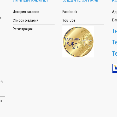
История заказов
Facebook
Адр
в:
E-m
Список желаний
YouTube
Регистрация
Т
Т
Т
а,
ак