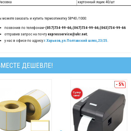
асовка
картонный ящик 40/шт
 можете заказать и купить термоэтикетку 58*40 /1000:
позвонив по телефонам
-(057)734-99-66,(067)734-99-66;(063)734-99-66
отправив запрос на почту
expresservice@ukr.net
;
у нас в офисе по адресу:
г.Харьков,ул.Полтавский шлях,23/25
.
ВМЕСТЕ ДЕШЕВЛЕ!
- 5%