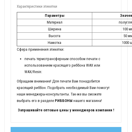
Характеристики этикетки
Параметры
Значе
Материал
полугля
Ширина
100 м
Высота
50 м
Намотка
1000 
Сфера применения этикетки:
печать термотрансферным способом печати с
использованием красящего риббона WAX или
WAX/Resin:
Обращаем внимание! Для печати Вам понадобится
красящий риббон. Подобрать необходимый Вам помогут
наши менеджеры-консультанты. Так-же вы сможете
выбрать его в разделе
РИББОНЫ
нашего магазина!
Запрашивайте оптовые цены у менеджеров компании !