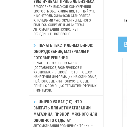
УВЕЛИЧИВАЕТ ПРИБЫЛЬ БИЗНЕСА
В УСЛОВИЯХ ВЫСОКОЙ КОНКУРЕНЦИИ
СКОРОСТЬ ОБСЛУЖИВАНИЯ, ТОЧНЫЙ УЧЕТ
И КОНТРОЛЬ ФИНАНСОВ СТАНОВЯТСЯ
Г
КЛЮЧЕВЫМИ ФАКТОРАМИ УСПЕШНОГО
БИЗНЕСА. СОВРЕМЕННАЯ СИСТЕМА
АВТОМАТИЗАЦИИ ПОЗВОЛЯЕТ
ОБЪЕДИНИТЬ ВСЕ ПРОЦЕ...
ПЕЧАТЬ ТЕКСТИЛЬНЫХ БИРОК:
ОБОРУДОВАНИЕ, МАТЕРИАЛЫ И
ГОТОВЫЕ РЕШЕНИЯ
ПЕЧАТЬ ТЕКСТИЛЬНЫХ БИРОК
(СОСТАВНИКОВ, РАЗМЕРНИКОВ И
УХОДОВЫХ ЯРЛЫКОВ) — ЭТО ПРОЦЕСС
НАНЕСЕНИЯ ИНФОРМАЦИИ НА САТИНОВЫЕ,
НЕЙЛОНОВЫЕ ИЛИ ПОЛИЭСТЕРОВЫЕ
ЛЕНТЫ С ПОМОЩЬЮ ТЕРМОТРАНСФЕРНЫХ
ПРИНТЕРОВ. ...
UNIPRO VS BAF (1С): ЧТО
ВЫБРАТЬ ДЛЯ АВТОМАТИЗАЦИИ
МАГАЗИНА, ПИВНОЙ, МЯСНОГО ИЛИ
ОВОЩНОГО ОТДЕЛА?
АВТОМАТИЗАЦИЯ РОЗНИЧНОЙ ТОЧКИ —