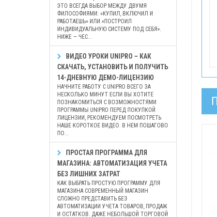
ЭТО ВСЕГДА ВЫБОР МЕЖДУ ДВУМЯ
ФИЛОСОФИЯМИ: «КУПИЛ, ВКЛЮЧИЛ И
РАБОТАЕШЬ» ИЛИ «ПОСТРОИЛ
ИНДИВИДУАЛЬНУЮ СИСТЕМУ ПОД СЕБЯ».
НИЖЕ — ЧЕС...
ВИДЕО УРОКИ UNIPRO – КАК
СКАЧАТЬ, УСТАНОВИТЬ И ПОЛУЧИТЬ
14-ДНЕВНУЮ ДЕМО-ЛИЦЕНЗИЮ
НАЧНИТЕ РАБОТУ С UNIPRO ВСЕГО ЗА
НЕСКОЛЬКО МИНУТ ЕСЛИ ВЫ ХОТИТЕ
ПОЗНАКОМИТЬСЯ С ВОЗМОЖНОСТЯМИ
ПРОГРАММЫ UNIPRO ПЕРЕД ПОКУПКОЙ
ЛИЦЕНЗИИ, РЕКОМЕНДУЕМ ПОСМОТРЕТЬ
НАШЕ КОРОТКОЕ ВИДЕО. В НЕМ ПОШАГОВО
ПО...
ПРОСТАЯ ПРОГРАММА ДЛЯ
МАГАЗИНА: АВТОМАТИЗАЦИЯ УЧЕТА
БЕЗ ЛИШНИХ ЗАТРАТ
КАК ВЫБРАТЬ ПРОСТУЮ ПРОГРАММУ ДЛЯ
МАГАЗИНА СОВРЕМЕННЫЙ МАГАЗИН
СЛОЖНО ПРЕДСТАВИТЬ БЕЗ
АВТОМАТИЗАЦИИ УЧЕТА ТОВАРОВ, ПРОДАЖ
И ОСТАТКОВ. ДАЖЕ НЕБОЛЬШОЙ ТОРГОВОЙ