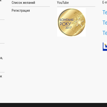
в:
E-m
Список желаний
YouTube
Регистрация
Т
Т
Т
а,
ак