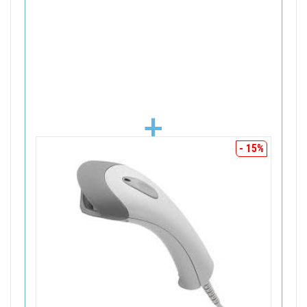
+
- 15%