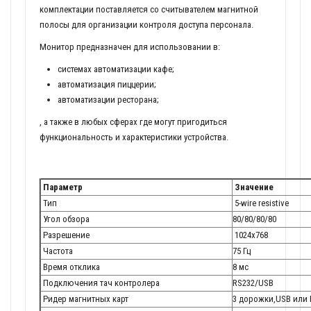
комплектации поставляется со считывателем магнитной
полосы для организации контроля доступа персонала.
Монитор предназначен для использовании в:
системах автоматизации кафе;
автоматизация пиццерии;
автоматизации ресторана;
, а также в любых сферах где могут пригодиться
функциональность и характеристики устройства.
Параметр
Значение
Тип
5-wire resistive
Угол обзора
80/80/80/80
Разрешение
1024х768
Частота
75 Гц
Время отклика
8 мс
Подключения тач контролера
RS232/USB
Ридер магнитных карт
3 дорожки,USB или 