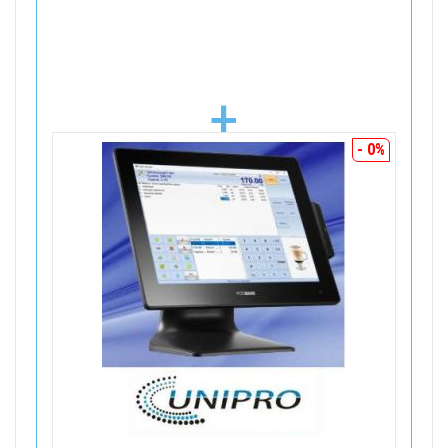
+
- 0%