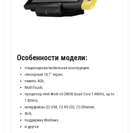
Особенности модели:
стационарная/мобильная конструкция;
сенсорный 10,1" экран;
память 4Gb;
MultiTouch;
процессор Intel Atom x5-Z8350 Quad Core 1.44GHz, up to
1.92GHz;
интерфейсы (2) USB, (1) RS-232, (1) Ethernet;
Wi-fi;
поддержка Windows
и другое