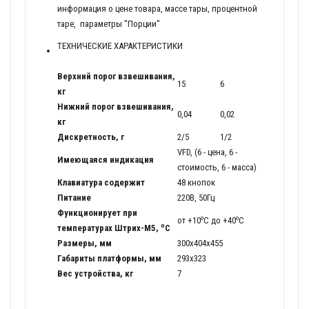
информация о цене товара, массе тары, процентной
таре, параметры "Порции"
ТЕХНИЧЕСКИЕ ХАРАКТЕРИСТИКИ
Верхний порог взвешивания,
15
6
кг
Нижний порог взвешивания,
0,04
0,02
кг
Дискретность, г
2/5
1/2
VFD, (6 - цена, 6 -
Имеющаяся индикация
стоимость, 6 - масса)
Клавиатура содержит
48 кнопок
Питание
220В, 50Гц
Функционирует при
o
o
от +10
C до +40
C
o
температурах Штрих-M5,
C
Размеры, мм
300x404x455
Габариты платформы, мм
293x323
Вес устройства, кг
7