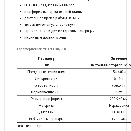
LED или LCD дисплей на выбор;
платформа из нержавеющей стали;
длительное время работы на АКБ;
автоматическая установка нуля;
таррирование и другие торговые операции;
индикация уровня заряда;
Характеристики VP-LN LCD/LED
Параметр
Значение
Тип
настольные торговые"бе
Пределы взвешивания
15кг/30 кг
Дискретность
5г/10г
Класс точности
средний
Подключение к ПК
нет
Размер платформы
330*240 мм
Материал
Нержавейка
Дисплей
LED/LCD
Рабочие температуры
0С.....+40С
Гарантия-1 год!