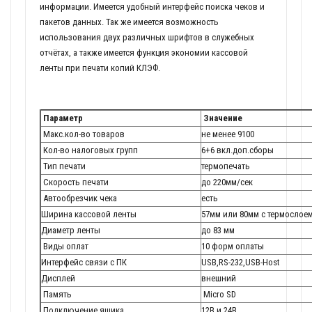
информации. Имеется удобный интерфейс поиска чеков и
пакетов данных. Так же имеется возможность
использования двух различных шрифтов в служебных
отчётах, а также имеется функция экономии кассовой
ленты при печати копий КЛЭФ.
Параметр
Значение
Макс.кол-во товаров
не менее 9100
Кол-во налоговых групп
6+6 вкл.доп.сборы
Тип печати
термопечать
Скорость печати
до 220мм/сек
Автообрезчик чека
есть
Ширина кассовой ленты
57мм или 80мм с термослое
Диаметр ленты
до 83 мм
Виды оплат
10 форм оплаты
Интерфейс связи с ПК
USB,RS-232,USB-Host
Дисплей
внешний
Память
Micro SD
Подключение ящика
12В и 24В