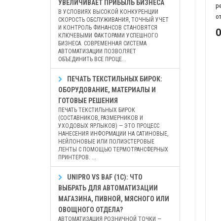
УВЕЛИЧИВАЕТ ПРИБЫЛЬ БИЗНЕСА
р
В УСЛОВИЯХ ВЫСОКОЙ КОНКУРЕНЦИИ
о
СКОРОСТЬ ОБСЛУЖИВАНИЯ, ТОЧНЫЙ УЧЕТ
И КОНТРОЛЬ ФИНАНСОВ СТАНОВЯТСЯ
О
КЛЮЧЕВЫМИ ФАКТОРАМИ УСПЕШНОГО
БИЗНЕСА. СОВРЕМЕННАЯ СИСТЕМА
АВТОМАТИЗАЦИИ ПОЗВОЛЯЕТ
ОБЪЕДИНИТЬ ВСЕ ПРОЦЕ...
ПЕЧАТЬ ТЕКСТИЛЬНЫХ БИРОК:
ОБОРУДОВАНИЕ, МАТЕРИАЛЫ И
ГОТОВЫЕ РЕШЕНИЯ
ПЕЧАТЬ ТЕКСТИЛЬНЫХ БИРОК
(СОСТАВНИКОВ, РАЗМЕРНИКОВ И
УХОДОВЫХ ЯРЛЫКОВ) — ЭТО ПРОЦЕСС
НАНЕСЕНИЯ ИНФОРМАЦИИ НА САТИНОВЫЕ,
НЕЙЛОНОВЫЕ ИЛИ ПОЛИЭСТЕРОВЫЕ
ЛЕНТЫ С ПОМОЩЬЮ ТЕРМОТРАНСФЕРНЫХ
ПРИНТЕРОВ. ...
UNIPRO VS BAF (1С): ЧТО
ВЫБРАТЬ ДЛЯ АВТОМАТИЗАЦИИ
МАГАЗИНА, ПИВНОЙ, МЯСНОГО ИЛИ
ОВОЩНОГО ОТДЕЛА?
АВТОМАТИЗАЦИЯ РОЗНИЧНОЙ ТОЧКИ —