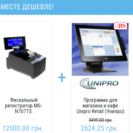
ВМЕСТЕ ДЕШЕВЛЕ!
- 25%
+
Фискальный
Программа для
регистратор MG-
магазина и кафе
N707TS.
Unipro Retail (Унипро)
3499.00 грн.
12500.00 грн.
2624.25 грн.