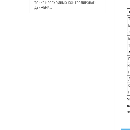
ТОЧКЕ НЕОБХОДИМО КОНТРОЛИРОВАТЬ
ДВИЖЕНИ...
П
Т
М
С
К
Т
А
П
И
П
Д
О
Р
М
д
п