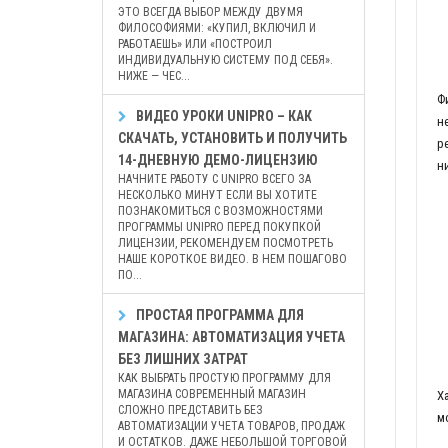
ЭТО ВСЕГДА ВЫБОР МЕЖДУ ДВУМЯ
ФИЛОСОФИЯМИ: «КУПИЛ, ВКЛЮЧИЛ И
РАБОТАЕШЬ» ИЛИ «ПОСТРОИЛ
ИНДИВИДУАЛЬНУЮ СИСТЕМУ ПОД СЕБЯ».
НИЖЕ — ЧЕС...
Ф
ВИДЕО УРОКИ UNIPRO – КАК
н
СКАЧАТЬ, УСТАНОВИТЬ И ПОЛУЧИТЬ
р
14-ДНЕВНУЮ ДЕМО-ЛИЦЕНЗИЮ
н
НАЧНИТЕ РАБОТУ С UNIPRO ВСЕГО ЗА
НЕСКОЛЬКО МИНУТ ЕСЛИ ВЫ ХОТИТЕ
ПОЗНАКОМИТЬСЯ С ВОЗМОЖНОСТЯМИ
ПРОГРАММЫ UNIPRO ПЕРЕД ПОКУПКОЙ
ЛИЦЕНЗИИ, РЕКОМЕНДУЕМ ПОСМОТРЕТЬ
НАШЕ КОРОТКОЕ ВИДЕО. В НЕМ ПОШАГОВО
ПО...
ПРОСТАЯ ПРОГРАММА ДЛЯ
МАГАЗИНА: АВТОМАТИЗАЦИЯ УЧЕТА
БЕЗ ЛИШНИХ ЗАТРАТ
КАК ВЫБРАТЬ ПРОСТУЮ ПРОГРАММУ ДЛЯ
МАГАЗИНА СОВРЕМЕННЫЙ МАГАЗИН
Х
СЛОЖНО ПРЕДСТАВИТЬ БЕЗ
м
АВТОМАТИЗАЦИИ УЧЕТА ТОВАРОВ, ПРОДАЖ
И ОСТАТКОВ. ДАЖЕ НЕБОЛЬШОЙ ТОРГОВОЙ