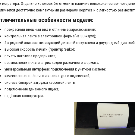
егистратора. Отдельно хотелось бы отметить наличие высококачественного,мно
тличается достаточно компактными размерами корпуса и с лёгкостью разместить
тличительные особенности модели:
прекрасный внешний вид и отличные характеристики;
контрольная лента в электронной форме(на SD-карте);
4-х рядный знакосинтезирующий дисплей покупателя и двухрядный дисплей
высокая скорость печати (принтер Seiko);
печать логотипа предприятия;
возможность печати штрих кодов различного формата;
универсальный интерфейс подключения к учётной системе;
качественная плёночная клавиатура с подсветкой;
система быстрой загрузки кассовой ленты;
подключение денежного ящика;
надёжная конструкция;