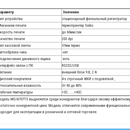
араметр
Значение
ип устройства
стационарный фискальный регистратор
еханизм печати
термопринтер Seiko
корость печати
до 60мм/сек
ачество печати
203 dpi
ип кассовой ленты
57мм термо
втообрезка чека
нет
одключение денежного ящика
есть
нтерфейс связи с ПК
RS232/USB
итание
внешний блок 9 В, 2 А
исплей покупателя
4-х строчный ЖКИ с подсветкой ,
тносительная влажность
От 40 до 80%
абочие температуры
+5С.......+45С
одель MG-N707TS выделяется среди конкурентов благодаря своему эффектному
остаточно конкурентной цене. Модель отличается современными функциональн
одходит для эксплуатации в розничной и оптовой торговле.