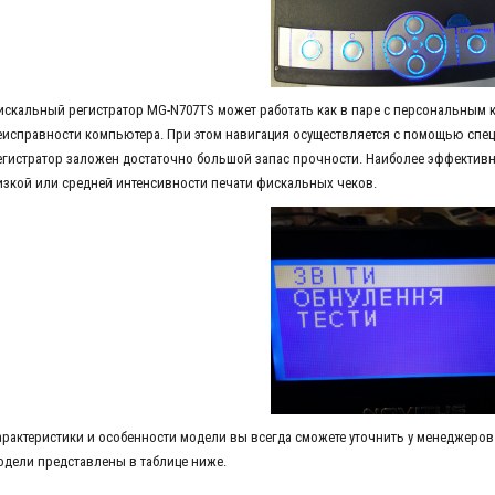
искальный регистратор MG-N707TS может работать как в паре с персональным 
еисправности компьютера. При этом навигация осуществляется с помощью спец
егистратор заложен достаточно большой запас прочности. Наиболее эффективн
изкой или средней интенсивности печати фискальных чеков.
арактеристики и особенности модели вы всегда сможете уточнить у менеджеров
одели представлены в таблице ниже.