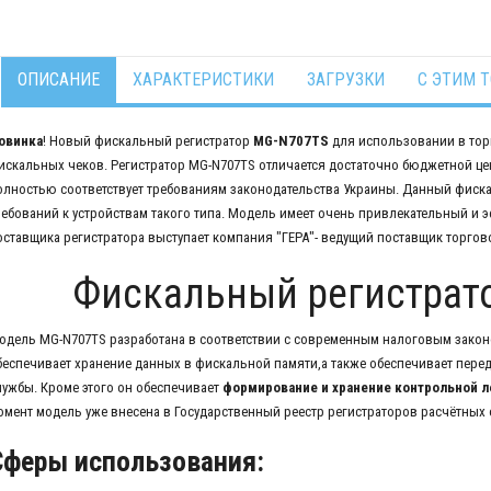
ОПИСАНИЕ
ХАРАКТЕРИСТИКИ
ЗАГРУЗКИ
С ЭТИМ 
овинка
! Новый фискальный регистратор
MG-N707TS
для использовании в торг
искальных чеков. Регистратор MG-N707TS отличается достаточно бюджетной це
олностью соответствует требованиям законодательства Украины. Данный фиска
ребований к устройствам такого типа. Модель имеет очень привлекательный и 
оставщика регистратора выступает компания "ГЕРА"- ведущий поставщик торгов
Фискальный регистрат
одель MG-N707TS разработана в соответствии с современным налоговым закон
беспечивает хранение данных в фискальной памяти,а также обеспечивает пере
лужбы. Кроме этого он обеспечивает
формирование и хранение контрольной 
омент модель уже внесена в Государственный реестр регистраторов расчётных о
Сферы использования: