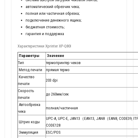
автоматический обрезчик чека;
полная или частичная обрезка;
подключение денежного ящика;
бюджетная стоимость;
гарантия и поддержка
Характеристики Xprinter XP-Q80I
Параметры
Значение
Тип
термопринтер чеков
Метод печати
прямая термо
Качество
203 dpi
печати
Скорость
до 260мм/сек
печати
Автообрезка
полная/частичная
чека
UPC-A, UPC-E, JAN13（EAN13, JAN8（EAN8, CODE39, ITF
Штрих коды
CODE128
Эммуляция
ESC/POS