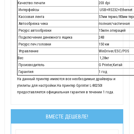
Качество печати
203 dpi
Интерфейсы
USB+RS232+Ethernet
Кассовая лента
57мм термо/80мм те
Автообрезка чека
полная/частичная
Ресурс автообрезки
15млн.операций
Подключение денежного ящика
24В
Ресурс печ.головки
150 км
Управление
WinDriver/ESC/POS
Вес
1,28кг
Производитель
G Printer,Китай
Гарантия
1 год
На данный принтер имеются все необходимые драйверы и
утилиты для настройки.На принтер Gprinter L-80250I
предоставляется официальная гарантия в течении 1 года.
ВМЕСТЕ ДЕШЕВЛЕ!