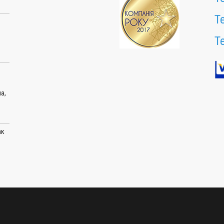
Т
Т
а,
ак