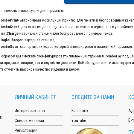
нительные аксессуары для терминала:
ComboPrint
- автономный мобильный принтер для печати и беспроводным канал
ComboStand
- док станция для подключения платежного терминала к устройству
rintCharger
- зарядная станция для беспроводного принтера чеков;
ingleCharger
- зарядная станция;
ComboScan
- сканер штрих кодов который интегрируется в платежный терминал.
 образом Вы сможете сконфигурировать платежный терминал ComboPay под Ваш
ри продаже товаров, так и службами доставки. Всё оборудование и аксессуары
те отметить высокое качество изделия в целом.
ЛИЧНЫЙ КАБИНЕТ
СЛЕДИТЕ ЗА НАМИ
К
История заказов
Facebook
Адр
в:
E-m
Список желаний
YouTube
Регистрация
Т