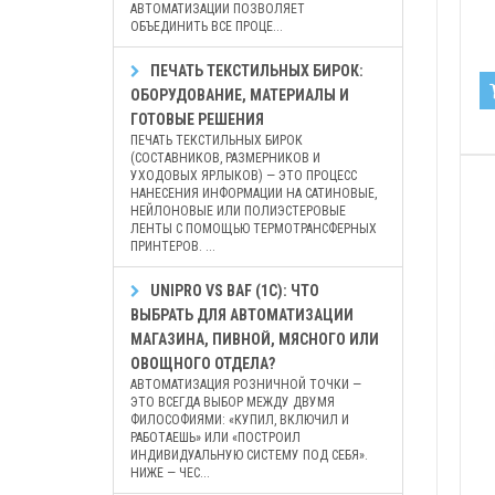
АВТОМАТИЗАЦИИ ПОЗВОЛЯЕТ
ОБЪЕДИНИТЬ ВСЕ ПРОЦЕ...
ПЕЧАТЬ ТЕКСТИЛЬНЫХ БИРОК:
ОБОРУДОВАНИЕ, МАТЕРИАЛЫ И
ГОТОВЫЕ РЕШЕНИЯ
ПЕЧАТЬ ТЕКСТИЛЬНЫХ БИРОК
(СОСТАВНИКОВ, РАЗМЕРНИКОВ И
УХОДОВЫХ ЯРЛЫКОВ) — ЭТО ПРОЦЕСС
НАНЕСЕНИЯ ИНФОРМАЦИИ НА САТИНОВЫЕ,
НЕЙЛОНОВЫЕ ИЛИ ПОЛИЭСТЕРОВЫЕ
ЛЕНТЫ С ПОМОЩЬЮ ТЕРМОТРАНСФЕРНЫХ
ПРИНТЕРОВ. ...
UNIPRO VS BAF (1С): ЧТО
ВЫБРАТЬ ДЛЯ АВТОМАТИЗАЦИИ
МАГАЗИНА, ПИВНОЙ, МЯСНОГО ИЛИ
ОВОЩНОГО ОТДЕЛА?
АВТОМАТИЗАЦИЯ РОЗНИЧНОЙ ТОЧКИ —
ЭТО ВСЕГДА ВЫБОР МЕЖДУ ДВУМЯ
ФИЛОСОФИЯМИ: «КУПИЛ, ВКЛЮЧИЛ И
РАБОТАЕШЬ» ИЛИ «ПОСТРОИЛ
ИНДИВИДУАЛЬНУЮ СИСТЕМУ ПОД СЕБЯ».
НИЖЕ — ЧЕС...