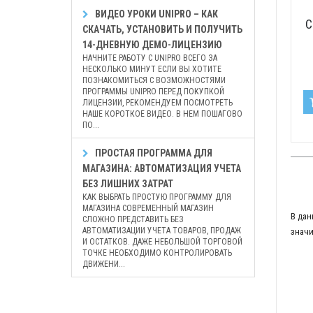
ВИДЕО УРОКИ UNIPRO – КАК
C
СКАЧАТЬ, УСТАНОВИТЬ И ПОЛУЧИТЬ
14-ДНЕВНУЮ ДЕМО-ЛИЦЕНЗИЮ
НАЧНИТЕ РАБОТУ С UNIPRO ВСЕГО ЗА
НЕСКОЛЬКО МИНУТ ЕСЛИ ВЫ ХОТИТЕ
ПОЗНАКОМИТЬСЯ С ВОЗМОЖНОСТЯМИ
ПРОГРАММЫ UNIPRO ПЕРЕД ПОКУПКОЙ
ЛИЦЕНЗИИ, РЕКОМЕНДУЕМ ПОСМОТРЕТЬ
НАШЕ КОРОТКОЕ ВИДЕО. В НЕМ ПОШАГОВО
ПО...
ПРОСТАЯ ПРОГРАММА ДЛЯ
МАГАЗИНА: АВТОМАТИЗАЦИЯ УЧЕТА
БЕЗ ЛИШНИХ ЗАТРАТ
КАК ВЫБРАТЬ ПРОСТУЮ ПРОГРАММУ ДЛЯ
МАГАЗИНА СОВРЕМЕННЫЙ МАГАЗИН
В дан
СЛОЖНО ПРЕДСТАВИТЬ БЕЗ
АВТОМАТИЗАЦИИ УЧЕТА ТОВАРОВ, ПРОДАЖ
значи
И ОСТАТКОВ. ДАЖЕ НЕБОЛЬШОЙ ТОРГОВОЙ
ТОЧКЕ НЕОБХОДИМО КОНТРОЛИРОВАТЬ
ДВИЖЕНИ...