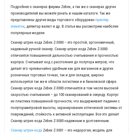
Подробнее о сканерах фирмы Zebex, а так же о сканерах других
производителей вы можете узнать в нашем каталоге. Так же
представлены другие виды торгового оборудован
принтер
этикеток
, детектор валют и др. В статье мы рассмотрим наиболее
популярные модели
Cканер штрих кода Zebex Z-3000 – это простой, эргономичный,
надежный ручной сканер. Cканер штрих кода Zebex Z-3000
отличается повышенной дальностью считывания и прочностью
корпуса. Считывает код с расстояния до полутора метров, что
делает его чрезвычайно удобным как для магазинов и других
розничных торговых точках, так и для складов, широко
используется так же в области логистики и в банковской сфере.
Cканер штрих кода Zebex Z-3000 отличается в том числе высокой
скоростью считывания – до 100 сканирований в секунду. Корпус
из пластика повышенной прочности, что выдерживает падение с
полутораметровой высоты, экранирование оптической системы от
повреждений, стойкость к активной эксплуатации. Все это делает
Cканер штрих кода Zebex Z-3000 надежным и долговечным.
Сканер штрих-кода
Zebex Z-3001 – это недорогая, модель для